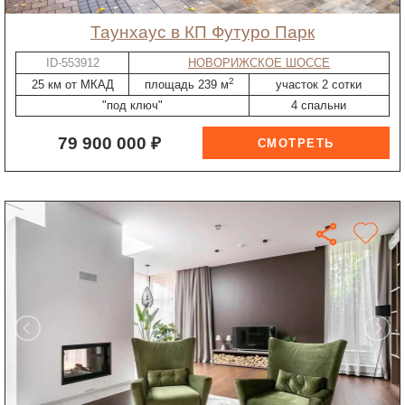
таунхаус в КП Футуро Парк
ID-553912
НОВОРИЖСКОЕ ШОССЕ
2
25 км от МКАД
площадь 239 м
участок 2 сотки
"под ключ"
4 спальни
79 900 000 ₽