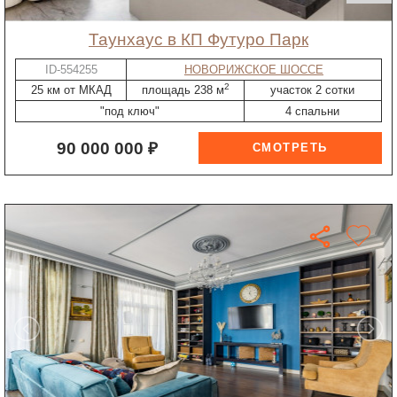
таунхаус в КП Футуро Парк
ID-554255
НОВОРИЖСКОЕ ШОССЕ
2
25 км от МКАД
площадь 238 м
участок 2 сотки
"под ключ"
4 спальни
90 000 000 ₽