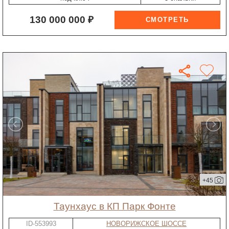
130 000 000 ₽
+45
таунхаус в КП Парк Фонте
ID-553993
НОВОРИЖСКОЕ ШОССЕ