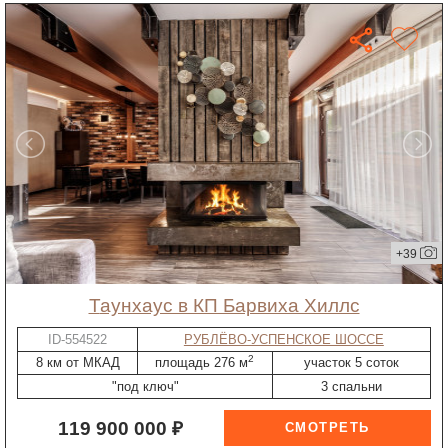
+39
таунхаус в КП Барвиха Хиллс
ID-554522
РУБЛЁВО-УСПЕНСКОЕ ШОССЕ
2
8 км от МКАД
площадь 276 м
участок 5 соток
"под ключ"
3 спальни
119 900 000 ₽