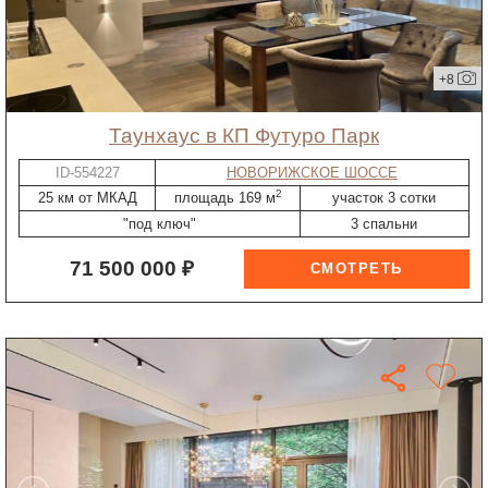
+8
таунхаус в КП Футуро Парк
ID-554227
НОВОРИЖСКОЕ ШОССЕ
2
25 км от МКАД
площадь 169 м
участок 3 сотки
"под ключ"
3 спальни
71 500 000 ₽