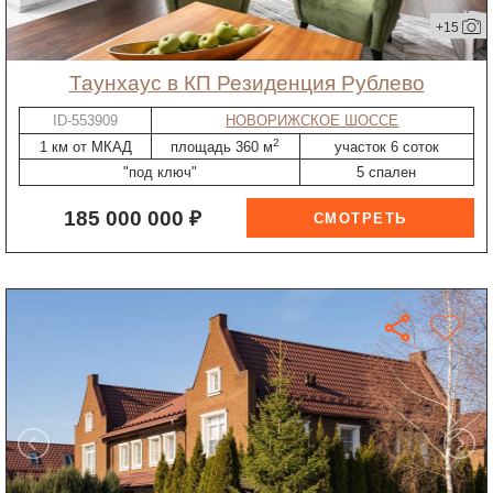
+15
таунхаус в КП Резиденция Рублево
ID-553909
НОВОРИЖСКОЕ ШОССЕ
2
1 км от МКАД
площадь 360 м
участок 6 соток
"под ключ"
5 спален
185 000 000 ₽