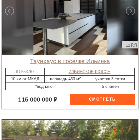
+12
таунхаус в поселке Ильинка
ID-553767
ИЛЬИНСКОЕ ШОССЕ
2
10 км от МКАД
площадь 463 м
участок 3 сотки
"под ключ"
5 спален
115 000 000 ₽