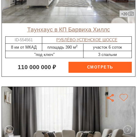
+20
таунхаус в КП Барвиха Хиллс
ID-554561
РУБЛЁВО-УСПЕНСКОЕ ШОССЕ
2
8 км от МКАД
площадь 390 м
участок 6 соток
"под ключ"
3 спальни
110 000 000 ₽