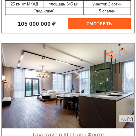
2
25 км от МКАД
площадь 345 м
участок 2 сотки
"под ключ"
5 спален
105 000 000 ₽
+60
таунхаус в КП Парк Фонте