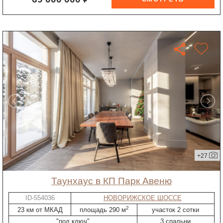
+27
таунхаус в КП Парк Авеню
ID-554036
НОВОРИЖСКОЕ ШОССЕ
2
23 км от МКАД
площадь 290 м
участок 2 сотки
"под ключ"
3 спальни