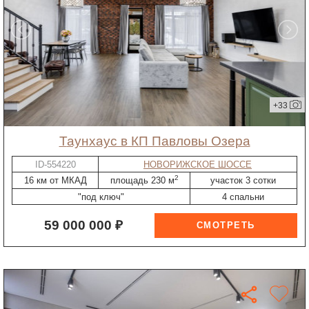
+33
таунхаус в КП Павловы Озера
ID-554220
НОВОРИЖСКОЕ ШОССЕ
2
16 км от МКАД
площадь 230 м
участок 3 сотки
"под ключ"
4 спальни
59 000 000 ₽