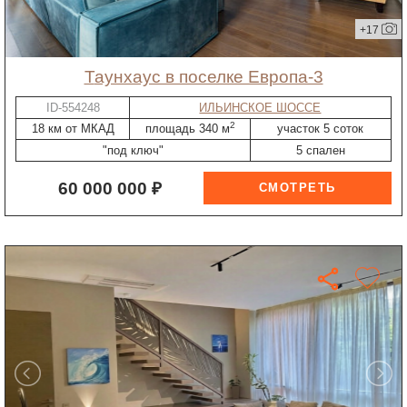
+17
таунхаус в поселке Европа-3
ID-554248
ИЛЬИНСКОЕ ШОССЕ
2
18 км от МКАД
площадь 340 м
участок 5 соток
"под ключ"
5 спален
60 000 000 ₽