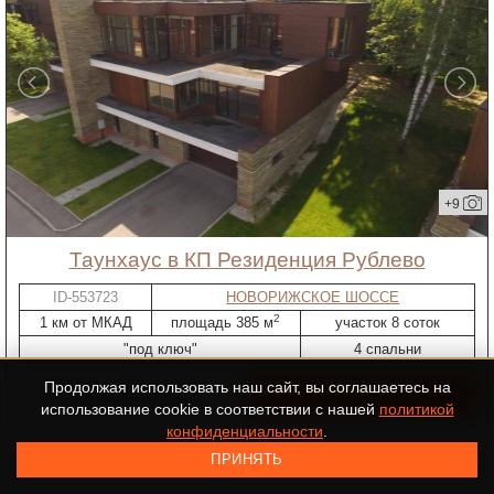
+9
таунхаус в КП Резиденция Рублево
ID-553723
НОВОРИЖСКОЕ ШОССЕ
2
1 км от МКАД
площадь 385 м
участок 8 соток
"под ключ"
4 спальни
Продолжая использовать наш сайт, вы соглашаетесь на
280 000 000 ₽
использование cookie в соответствии с нашей
политикой
конфиденциальности
.
Показано 27 из 100 объектов
ПРИНЯТЬ