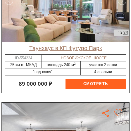
+13
таунхаус в КП Футуро Парк
ID-554224
НОВОРИЖСКОЕ ШОССЕ
2
25 км от МКАД
площадь 240 м
участок 2 сотки
"под ключ"
4 спальни
89 000 000 ₽