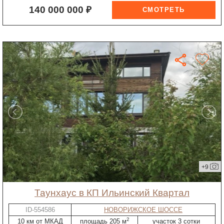
140 000 000 ₽
+9
таунхаус в КП Ильинский Квартал
ID-554586
НОВОРИЖСКОЕ ШОССЕ
2
10 км от МКАД
площадь 205 м
участок 3 сотки