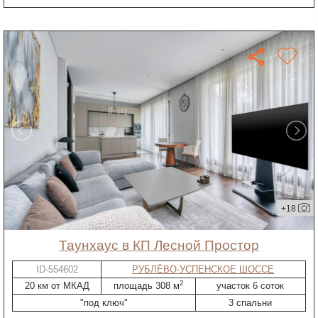
+18
таунхаус в КП Лесной Простор
ID-554602
РУБЛЁВО-УСПЕНСКОЕ ШОССЕ
2
20 км от МКАД
площадь 308 м
участок 6 соток
"под ключ"
3 спальни