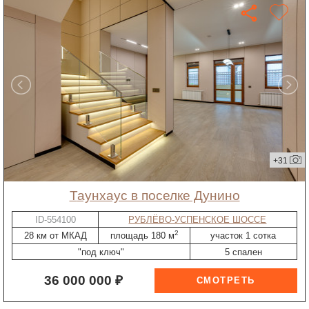
+31
таунхаус в поселке Дунино
ID-554100
РУБЛЁВО-УСПЕНСКОЕ ШОССЕ
2
28 км от МКАД
площадь 180 м
участок 1 сотка
"под ключ"
5 спален
36 000 000 ₽