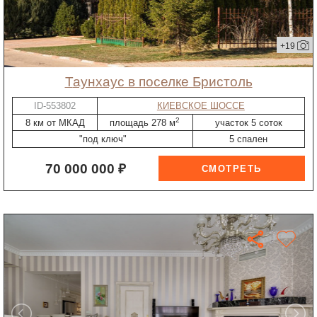
+19
таунхаус в поселке Бристоль
ID-553802
КИЕВСКОЕ ШОССЕ
2
8 км от МКАД
площадь 278 м
участок 5 соток
"под ключ"
5 спален
70 000 000 ₽