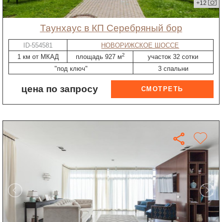
+12
таунхаус в КП Серебряный бор
ID-554581
НОВОРИЖСКОЕ ШОССЕ
2
1 км от МКАД
площадь 927 м
участок 32 сотки
"под ключ"
3 спальни
цена по запросу