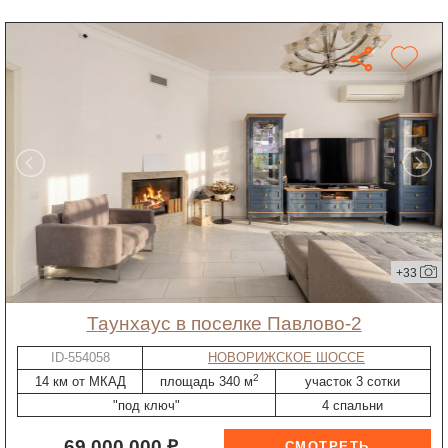
+33
таунхаус в поселке Павлово-2
ID-554058
НОВОРИЖСКОЕ ШОССЕ
2
14 км от МКАД
площадь 340 м
участок 3 сотки
"под ключ"
4 спальни
69 000 000 ₽