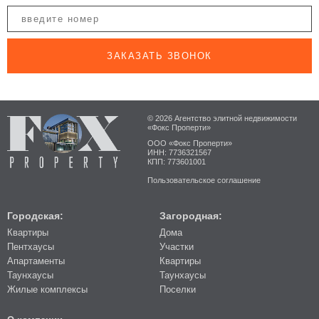
ЗАКАЗАТЬ ЗВОНОК
© 2026 Агентство элитной недвижимости
«Фокс Проперти»
ООО «Фокс Проперти»
ИНН: 7736321567
КПП: 773601001
Пользовательское соглашение
Городская:
Загородная:
Квартиры
Дома
Пентхаусы
Участки
Апартаменты
Квартиры
Таунхаусы
Таунхаусы
Жилые комплексы
Поселки