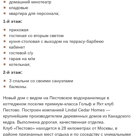
домашний кинотеатр
кладовые
квартира для персонала;
1-й этаж:
прихожая
гостиная со вторым светом
кухня-столовая с выходом на террасу-барбекю
кабинет
гостевой с/у
гараж на м/м
котельная;
2-й этаж:
3 спальни со своими санузлами
балконы.
Новый дом с видом на Пестовское водохранилище в
коттеджном поселке премиум-класса Гольф и Яхт клуб
Пестово. Построен компанией Lindal Cedar Homes —
крупнейшим производителем деревянных домов из Канадского
кедра. Выполнена дорогая, качественная отделка.
Клуб «Пестово» находится в 28 километрах от Москвы, в
районе признанных мест отдыха и по соседству с уникальными