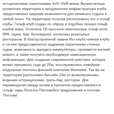
историческими памятниками XVII–XVIII веков. Великолепная
ухоженная территория и продуманная инфраструктура клуба
предоставляют широкие возможности для активного отдыха в
любой сезон. На территории поселка расположены яхт и гольф
клубы. Гольф-клуб создан по образу и подобию лучших гольф-
клубов мира. Отличное 18-луночное чемпионское гольф-поле,
SPA, сауна, бар, бильярдная, несколько роскошных
ресторанов. В благоустроенной гавани Яхт-клуба членам клуба
и гостям предоставляется надежная охраняемая стоянка
судов, возможность зарядить аккумуляторы, произвести мелкий
ремонт, а также получить необходимую навигационную
информацию. Для создания современной пристани, которая
может принимать суда до 25м, использовались новейшие
модульные понтоны финской компании Marinetek. Так же на
территории расположен бассейн 23м со всевозможными
водными аттракционами, гриль-бар, ресторан. Для
перемещения между полем и причалом предоставляются
гольф- кары.Поселок ПестовоВсе предложения в поселке
'Пестово'