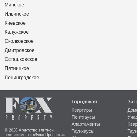
Минское
Ильинское
Киевское
Калужское
Сколковское
Дмитровское
Осташковское
Пятницкое
Ленинградское
Городская:
Заг
Квартиры
Дом
Пентхаусы
Уча
Апартаменты
Ква
© 2026 Агентство элитной
Таунхаусы
Тау
недвижимости «Фокс Проперти»