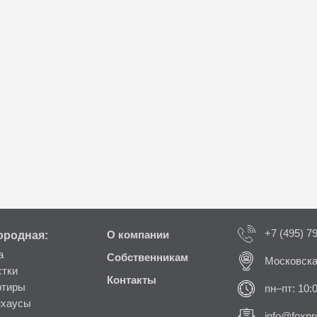
+7 (495) 7
ородная:
О компании
а
Собственникам
Московска
стки
Контакты
ртиры
пн–пт: 10:
нхаусы
info@foxpro