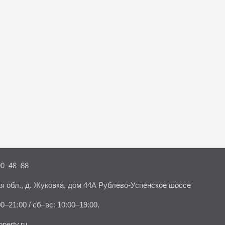
90–48–88
я обл., д. Жуковка, дом 44А Рублево-Успенское шоссе
00–21:00 / сб–вс: 10:00–19:00.
perty.ru