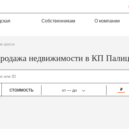
дская
Собственникам
О компании
ое шоссе
родажа недвижимости в КП Пали
₽
от
—
до
СТОИМОСТЬ