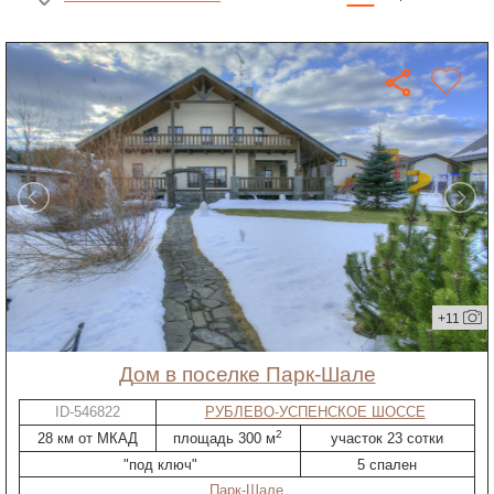
+11
дом в поселке Парк-Шале
ID-546822
РУБЛЕВО-УСПЕНСКОЕ ШОССЕ
2
28 км от МКАД
площадь 300 м
участок 23 сотки
"под ключ"
5 спален
Парк-Шале