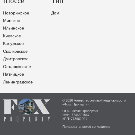
Шоссе
Тип
Новорижское
Дом
Минское
Ильинское
Киевское
Калужское
Сколковское
Дмитровское
Осташковское
Пятницкое
Ленинградское
© 2026 Агентство элитной недвижимости
«Фокс Проперти»
ООО «Фокс Проперти»
ИНН: 7736321567
КПП: 773601001
Пользовательское соглашение