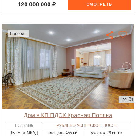
120 000 000 ₽
бассейн
+20
дом в КП ПДСК Красная Поляна
ID-552896
РУБЛЕВО-УСПЕНСКОЕ ШОССЕ
2
15 км от МКАД
площадь 455 м
участок 26 соток