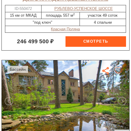
ID-550472
РУБЛЕВО-УСПЕНСКОЕ ШОССЕ
2
15 км от МКАД
площадь 557 м
участок 49 соток
"под ключ"
4 спальни
Красная Поляна
246 499 500 ₽
бассейн