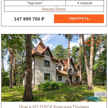
"под ключ"
4 спальни
Красная Поляна
147 899 700 ₽
+22
дом в КП ПДСК Красная Поляна