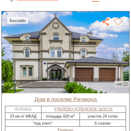
бассейн
+66
дом в поселке Ричмонд
ID-553611
РУБЛЕВО-УСПЕНСКОЕ ШОССЕ
2
23 км от МКАД
площадь 620 м
участок 24 сотки
"под ключ"
6 спален
Ричмонд