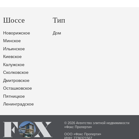
Шоссе
Тип
Новорижское
Дом
Минское
Ильинское
Киевское
Калужское
Сколковское
Дмитровское
Осташковское
Пятницкое
Ленинградское
© 2026 Агентство элитной недвижимости
«Фокс Проперти»
ООО «Фокс Проперти»
ИНН: 7736321567