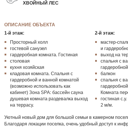
ХВОЙНЫЙ ЛЕС
ОПИСАНИЕ ОБЪЕКТА
1-й этаж:
2-й этаж:
Просторный холл
мастер-спал
гостевой санузел
и гардеробн
гардеробная комната. Гостиная
выход на тер
столовая
спальня с в
кухня хозяйская
гардеробно
кладовая комната. Спальня с
балкон
гардеробной и ванной комнатой
спальня с в
(возможно использовать как
гардеробной
кабинет) Зона SPA: бассейн сауна
Комната пер
душевая комната раздевалка выход
гостиная с.у
на террасу.
2 м/м.
Уютный новый дом для большой семьи в камерном поселк
Благодаря локации поселка, очень удобный доступ к инф