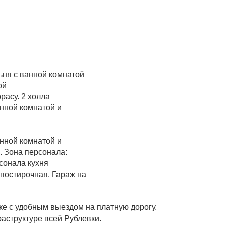
ьня с ванной комнатой
ой
расу. 2 холла
анной комнатой и
й
анной комнатой и
. Зона персонала:
сонала кухня
. постирочная. Гараж на
е с удобным выездом на платную дорогу.
раструктуре всей Рублевки.