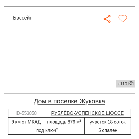
бассейн
+110
дом в поселке Жуковка
ID-553858
РУБЛЁВО-УСПЕНСКОЕ ШОССЕ
2
9 км от МКАД
площадь 876 м
участок 18 соток
"под ключ"
5 спален