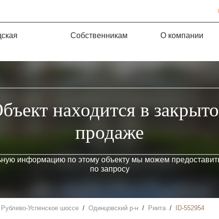
дская
Собственникам
О компании
бъект находится в закрыт
продаже
ьную информацию по этому объекту мы можем предоставить
по запросу
Рублево-Успенское шоссе
Одинцовский р-н
Риита
ID-552954