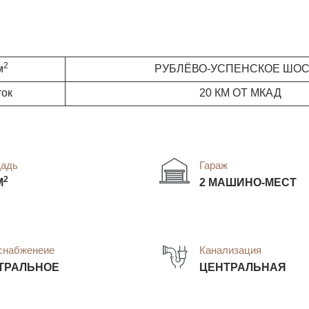
2
м
РУБЛЁВО-УСПЕНСКОЕ ШО
ток
20 КМ ОТ МКАД
адь
Гараж
2
М
2 МАШИНО-МЕСТ
снабженеие
Канализация
ТРАЛЬНОЕ
ЦЕНТРАЛЬНАЯ