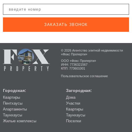
ЗАКАЗАТЬ ЗВОНОК
© 2026 Агентство элитной недвижимости
«Фокс Проперти»
ООО «Фокс Проперти»
ИНН: 7736321567
КПП: 773601001
Пользовательское соглашение
Городская:
Загородная:
Квартиры
Дома
Пентхаусы
Участки
Апартаменты
Квартиры
Таунхаусы
Таунхаусы
Жилые комплексы
Поселки