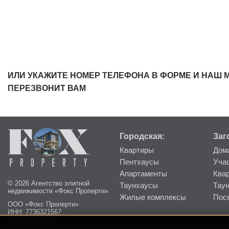
ИЛИ УКАЖИТЕ НОМЕР ТЕЛЕФОНА В ФОРМЕ И НАШ 
ПЕРЕЗВОНИТ ВАМ
Городская:
Заг
Квартиры
Дом
Пентхаусы
Уча
Апартаменты
Ква
© 2026 Агентство элитной
Таунхаусы
Тау
недвижимости «Фокс Проперти»
Жилые комплексы
Пос
ООО «Фокс Проперти»
ИНН: 7736321567
КПП: 773601001