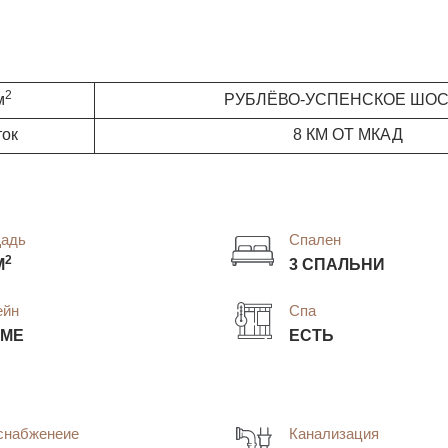
2
м
РУБЛЁВО-УСПЕНСКОЕ ШО
ток
8 КМ ОТ МКАД
адь
Спален
2
М
3 СПАЛЬНИ
ейн
Спа
ОМЕ
ЕСТЬ
снабженеие
Канализация