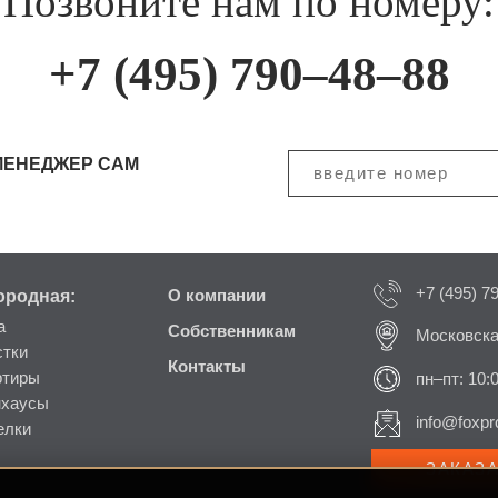
Позвоните нам по номеру:
+7 (495) 790–48–88
МЕНЕДЖЕР САМ
+7 (495) 7
ородная:
О компании
а
Собственникам
Московска
стки
Контакты
ртиры
пн–пт: 10:
нхаусы
info@foxpro
елки
ЗАКАЗ