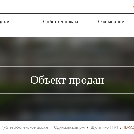
дская
Собственникам
О компании
Объект продан
Рублево-Успенское шоссе
Одинцовский р-н
Шульгино ГП-4
ID-55