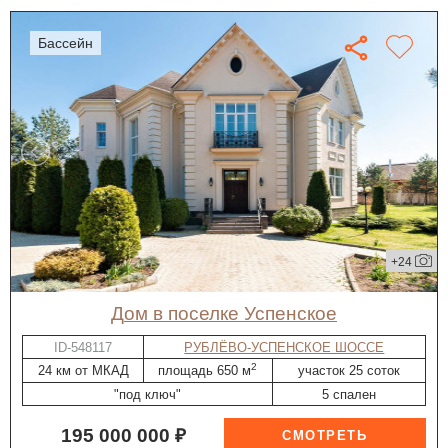
бассейн
+24
дом в поселке Успенское
ID-548117
РУБЛЁВО-УСПЕНСКОЕ ШОССЕ
2
24 км от МКАД
площадь 650 м
участок 25 соток
"под ключ"
5 спален
195 000 000 ₽