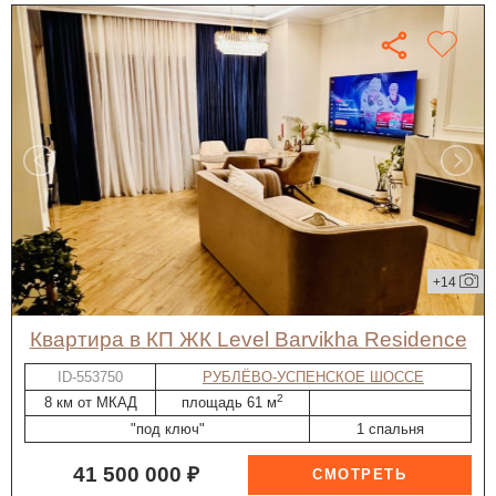
+14
квартира в КП ЖК Level Barvikha Residence
ID-553750
РУБЛЁВО-УСПЕНСКОЕ ШОССЕ
2
8 км от МКАД
площадь 61 м
"под ключ"
1 спальня
41 500 000 ₽