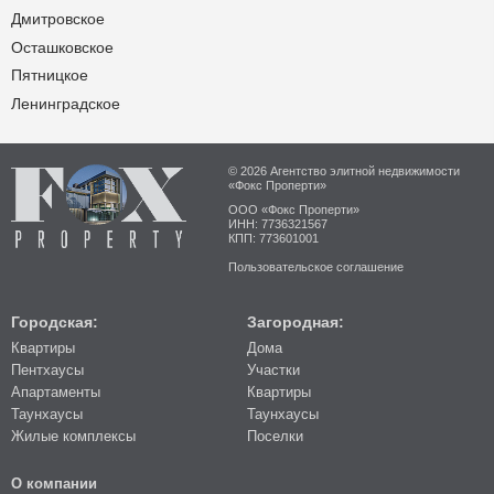
Дмитровское
Осташковское
Пятницкое
Ленинградское
© 2026 Агентство элитной недвижимости
«Фокс Проперти»
ООО «Фокс Проперти»
ИНН: 7736321567
КПП: 773601001
Пользовательское соглашение
Городская:
Загородная:
Квартиры
Дома
Пентхаусы
Участки
Апартаменты
Квартиры
Таунхаусы
Таунхаусы
Жилые комплексы
Поселки
О компании