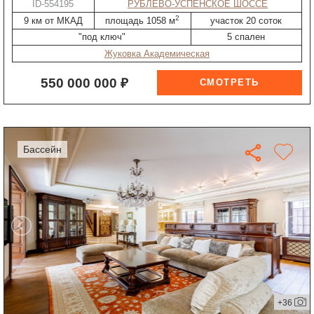
ID-554195
РУБЛЕВО-УСПЕНСКОЕ ШОССЕ
2
9 км от МКАД
площадь 1058 м
участок 20 соток
"под ключ"
5 спален
Жуковка Академическая
550 000 000 ₽
бассейн
+36