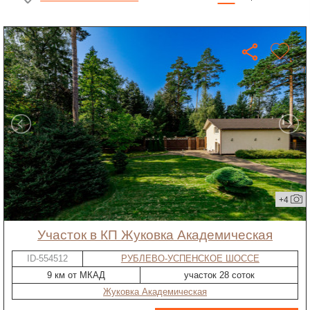
+4
участок в КП Жуковка Академическая
ID-554512
РУБЛЕВО-УСПЕНСКОЕ ШОССЕ
9 км от МКАД
участок 28 соток
Жуковка Академическая