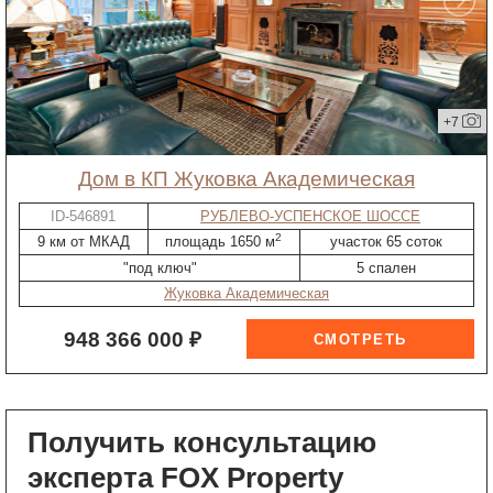
+7
дом в КП Жуковка Академическая
ID-546891
РУБЛЕВО-УСПЕНСКОЕ ШОССЕ
2
9 км от МКАД
площадь 1650 м
участок 65 соток
"под ключ"
5 спален
Жуковка Академическая
948 366 000 ₽
Получить консультацию
эксперта FOX Property