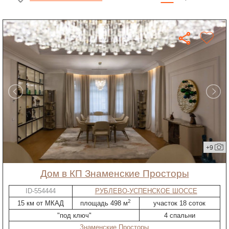
+9
дом в КП Знаменские Просторы
ID-554444
РУБЛЕВО-УСПЕНСКОЕ ШОССЕ
2
15 км от МКАД
площадь 498 м
участок 18 соток
"под ключ"
4 спальни
Знаменские Просторы