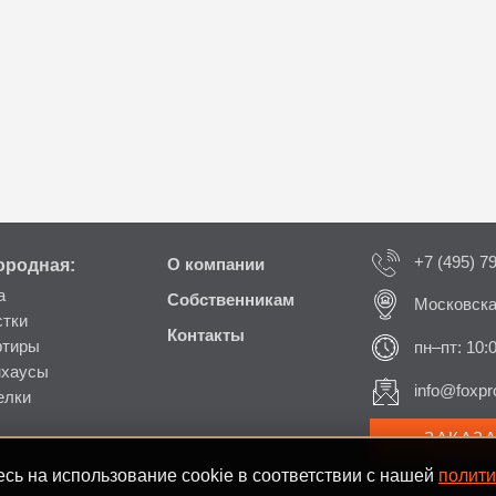
+7 (495) 7
ородная:
О компании
а
Собственникам
Московска
стки
Контакты
ртиры
пн–пт: 10:
нхаусы
info@foxpro
елки
ЗАКАЗ
сь на использование cookie в соответствии с нашей
полити