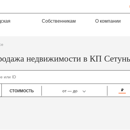
дская
Собственникам
О компании
се
одажа недвижимости в КП Сетун
₽
от
—
до
СТОИМОСТЬ