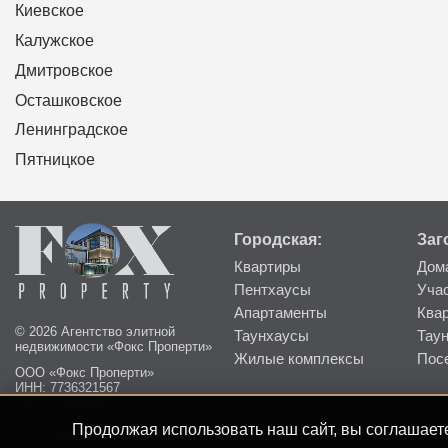
Киевское
Калужское
Дмитровское
Осташковское
Ленинградское
Пятницкое
Городская:
Заг
Квартиры
Дом
Пентхаусы
Уча
Апартаменты
Ква
© 2026 Агентство элитной
Таунхаусы
Тау
недвижимости «Фокс Проперти»
Жилые комплексы
Пос
ООО «Фокс Проперти»
ИНН: 7736321567
КПП: 773601001
Продолжая использовать наш сайт, вы соглашаете
Пользовательское соглашение