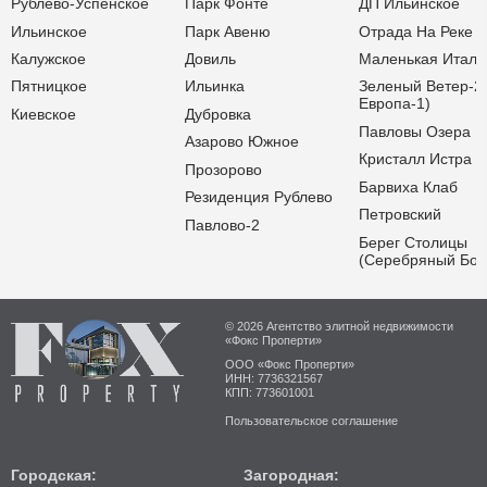
Рублёво-Успенское
Парк Фонте
ДП Ильинское
Ильинское
Парк Авеню
Отрада На Реке
Калужское
Довиль
Маленькая Итали
Пятницкое
Ильинка
Зеленый Ветер-2
Европа-1)
Киевское
Дубровка
Павловы Озера
Азарово Южное
Кристалл Истра
Прозорово
Барвиха Клаб
Резиденция Рублево
Петровский
Павлово-2
Берег Столицы
(Серебряный Бор
© 2026 Агентство элитной недвижимости
«Фокс Проперти»
ООО «Фокс Проперти»
ИНН: 7736321567
КПП: 773601001
Пользовательское соглашение
Городская:
Загородная: