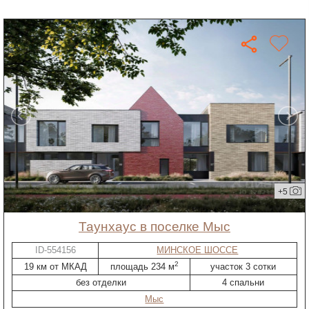
+5
таунхаус в поселке Мыс
ID-554156
МИНСКОЕ ШОССЕ
2
19 км от МКАД
площадь 234 м
участок 3 сотки
без отделки
4 спальни
Мыс