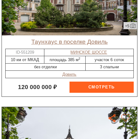
+5
таунхаус в поселке Довиль
ID-551209
МИНСКОЕ ШОССЕ
2
10 км от МКАД
площадь 385 м
участок 6 соток
без отделки
3 спальни
Довиль
120 000 000 ₽