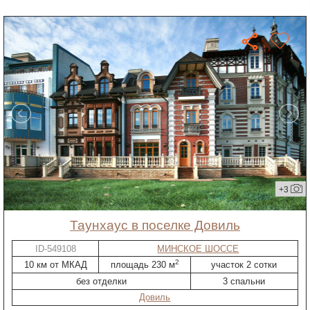
+3
таунхаус в поселке Довиль
ID-549108
МИНСКОЕ ШОССЕ
2
10 км от МКАД
площадь 230 м
участок 2 сотки
без отделки
3 спальни
Довиль