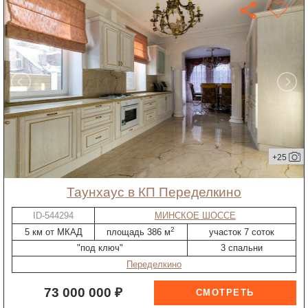
+25
таунхаус в КП Переделкино
ID-544294
МИНСКОЕ ШОССЕ
2
5 км от МКАД
площадь 386 м
участок 7 соток
"под ключ"
3 спальни
Переделкино
73 000 000 ₽