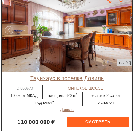
+27
таунхаус в поселке Довиль
ID-550570
МИНСКОЕ ШОССЕ
2
10 км от МКАД
площадь 320 м
участок 2 сотки
"под ключ"
5 спален
Довиль
110 000 000 ₽