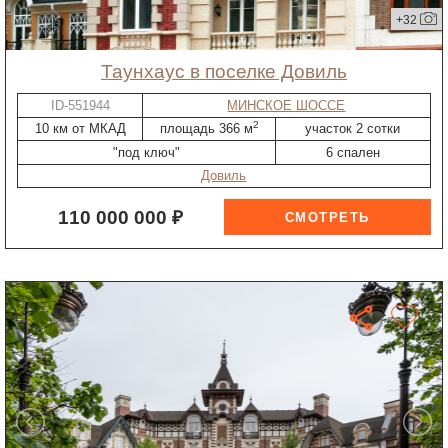
+32
таунхаус в поселке Довиль
ID-551944
МИНСКОЕ ШОССЕ
2
10 км от МКАД
площадь 366 м
участок 2 сотки
"под ключ"
6 спален
Довиль
110 000 000 ₽