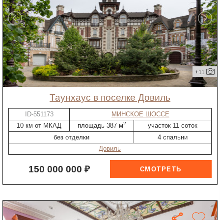
+11
таунхаус в поселке Довиль
ID-551173
МИНСКОЕ ШОССЕ
2
10 км от МКАД
площадь 387 м
участок 11 соток
без отделки
4 спальни
Довиль
150 000 000 ₽