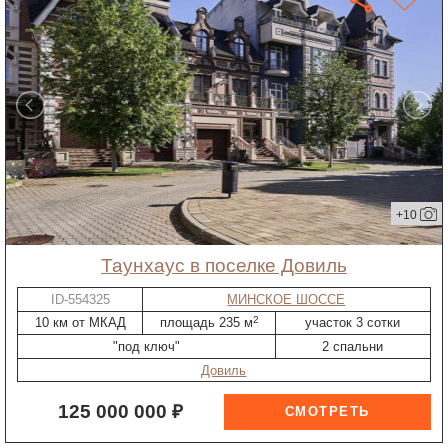
+10
таунхаус в поселке Довиль
ID-554325
МИНСКОЕ ШОССЕ
2
10 км от МКАД
площадь 235 м
участок 3 сотки
"под ключ"
2 спальни
Довиль
125 000 000 ₽