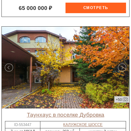
65 000 000 ₽
+50
таунхаус в поселке Дубровка
ID-553447
КАЛУЖСКОЕ ШОССЕ
2