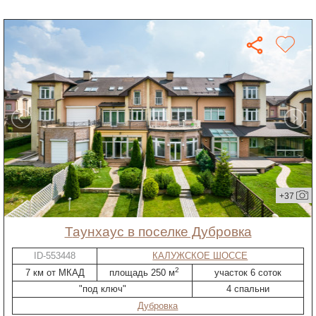
+37
таунхаус в поселке Дубровка
ID-553448
КАЛУЖСКОЕ ШОССЕ
2
7 км от МКАД
площадь 250 м
участок 6 соток
"под ключ"
4 спальни
Дубровка