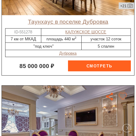
+21
таунхаус в поселке Дубровка
ID-551278
КАЛУЖСКОЕ ШОССЕ
2
7 км от МКАД
площадь 440 м
участок 12 соток
"под ключ"
5 спален
Дубровка
85 000 000 ₽