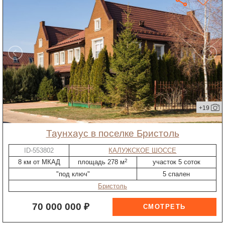
+19
таунхаус в поселке Бристоль
ID-553802
КАЛУЖСКОЕ ШОССЕ
2
8 км от МКАД
площадь 278 м
участок 5 соток
"под ключ"
5 спален
Бристоль
70 000 000 ₽