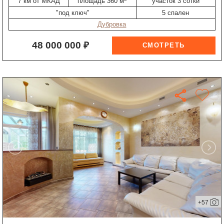
7 км от МКАД
площадь 360 м
участок 3 сотки
"под ключ"
5 спален
Дубровка
48 000 000 ₽
+57