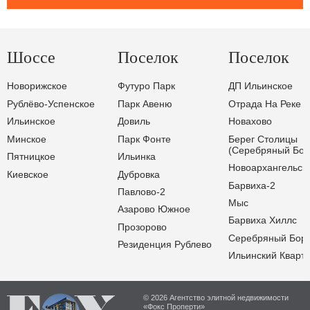
Шоссе
Поселок
Поселок
Новорижское
Футуро Парк
ДП Ильинское
Рублёво-Успенское
Парк Авеню
Отрада На Реке
Ильинское
Довиль
Новахово
Минское
Парк Фонте
Берег Столицы
(Серебряный Бор
Пятницкое
Ильинка
Новоархангельск
Киевское
Дубровка
Барвиха-2
Павлово-2
Мыс
Азарово Южное
Барвиха Хиллс
Прозорово
Серебряный Бор
Резиденция Рублево
Ильинский Кварт
© 2026 Агентство элитной недвижимости
«Фокс Проперти»