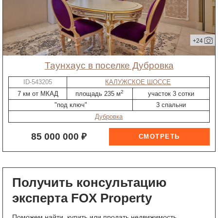
+24
таунхаус в поселке Дубровка
ID-543205
КАЛУЖСКОЕ ШОССЕ
2
7 км от МКАД
площадь 235 м
участок 3 сотки
"под ключ"
3 спальни
Дубровка
85 000 000 ₽
Получить консультацию
эксперта FOX Property
Поможем найти, купить или продать недвижимость