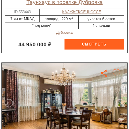
таунхаус в поселке Дубровка
ID-553443
КАЛУЖСКОЕ ШОССЕ
2
7 км от МКАД
площадь 220 м
участок 6 соток
"под ключ"
4 спальни
Дубровка
44 950 000 ₽