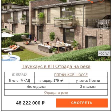
+20
таунхаус в КП Отрада на реке
ID-553642
ПЯТНИЦКОЕ ШОССЕ
2
5 км от МКАД
площадь 179 м
участок 3 сотки
без отделки
2 спальни
Отрада на реке
48 222 000 ₽