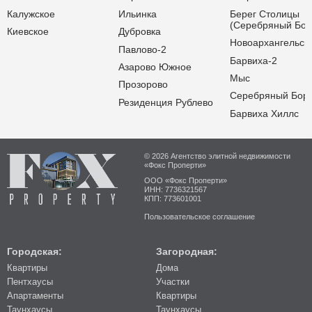
Калужское
Ильинка
Берег Столицы
(Серебряный Бор
Киевское
Дубровка
Новоархангельск
Павлово-2
Барвиха-2
Азарово Южное
Мыс
Прозорово
Серебряный Бор
Резиденция Рублево
Барвиха Хиллс
© 2026 Агентство элитной недвижимости
«Фокс Проперти»
ООО «Фокс Проперти»
ИНН: 7736321567
КПП: 773601001
Пользовательское соглашение
Городская:
Загородная:
Квартиры
Дома
Пентхаусы
Участки
Апартаменты
Квартиры
Таунхаусы
Таунхаусы