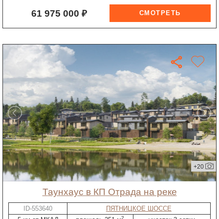
61 975 000 ₽
+20
таунхаус в КП Отрада на реке
ID-553640
ПЯТНИЦКОЕ ШОССЕ
2