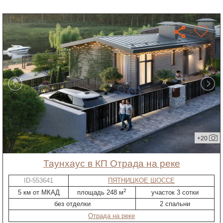
+20
таунхаус в КП Отрада на реке
ID-553641
ПЯТНИЦКОЕ ШОССЕ
2
5 км от МКАД
площадь 248 м
участок 3 сотки
без отделки
2 спальни
Отрада на реке