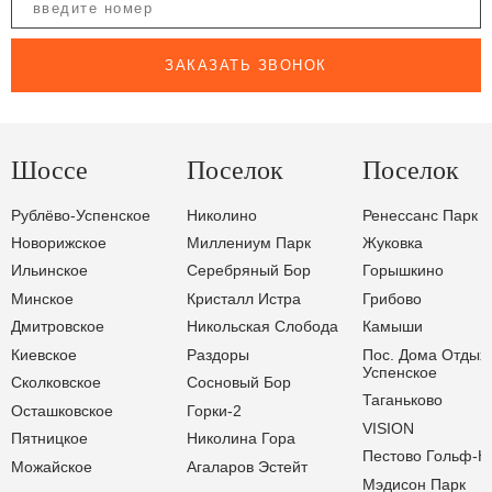
ЗАКАЗАТЬ ЗВОНОК
Шоссе
Поселок
Поселок
Рублёво-Успенское
Николино
Ренессанс Парк
Новорижское
Миллениум Парк
Жуковка
Ильинское
Серебряный Бор
Горышкино
Минское
Кристалл Истра
Грибово
Дмитровское
Никольская Слобода
Камыши
Киевское
Раздоры
Пос. Дома Отдых
Успенское
Сколковское
Сосновый Бор
Таганьково
Осташковское
Горки-2
VISION
Пятницкое
Николина Гора
Пестово Гольф-К
Можайское
Агаларов Эстейт
Мэдисон Парк