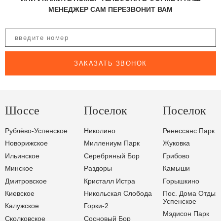
МЕНЕДЖЕР САМ ПЕРЕЗВОНИТ ВАМ
ЗАКАЗАТЬ ЗВОНОК
Шоссе
Поселок
Поселок
Рублёво-Успенское
Николино
Ренессанс Парк
Новорижское
Миллениум Парк
Жуковка
Ильинское
Серебряный Бор
Грибово
Минское
Раздоры
Камыши
Дмитровское
Кристалл Истра
Горышкино
Киевское
Никольская Слобода
Пос. Дома Отдых
Успенское
Калужское
Горки-2
Мэдисон Парк
Сколковское
Сосновый Бор