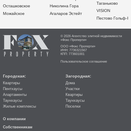
Таганьково
Осташковское
Николина Гора
VISION
Можайское
Агаларов Эстейт
Пестово Гольф-К
© 2026 Агентство элитной недвижимости
«Фокс Проперти»
ООО «Фокс Проперти»
ИНН: 7736321567
КПП: 773601001
Пользовательское соглашение
Городская:
Загородная:
Квартиры
Дома
Пентхаусы
Участки
Апартаменты
Квартиры
Таунхаусы
Таунхаусы
Жилые комплексы
Поселки
О компании
Собственникам