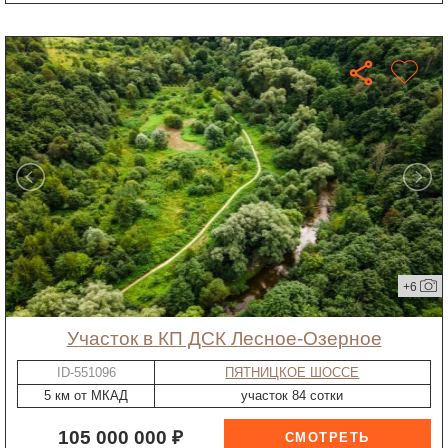
+6
участок в КП ДСК Лесное-Озерное
ID-551096
ПЯТНИЦКОЕ ШОССЕ
5 км от МКАД
участок 84 сотки
105 000 000 ₽