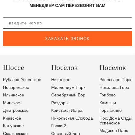
МЕНЕДЖЕР САМ ПЕРЕЗВОНИТ ВАМ
ЗАКАЗАТЬ ЗВОНОК
Шоссе
Поселок
Поселок
Рублёво-Успенское
Николино
Ренессанс Парк
Новорижское
Миллениум Парк
Николина Гора
Ильинское
Серебряный Бор
Грибово
Минское
Раздоры
Камыши
Дмитровское
Кристалл Истра
Горышкино
Киевское
Никольская Слобода
Пос. Дома Отдых
Успенское
Калужское
Горки-2
Мэдисон Парк
Сколковское
Сосновый Бор