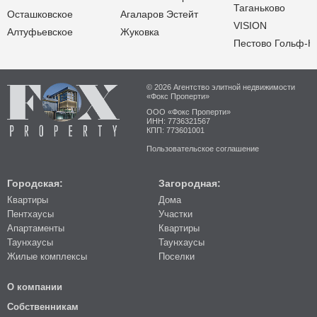
Таганьково
Осташковское
Агаларов Эстейт
VISION
Алтуфьевское
Жуковка
Пестово Гольф-К
© 2026 Агентство элитной недвижимости
«Фокс Проперти»
ООО «Фокс Проперти»
ИНН: 7736321567
КПП: 773601001
Пользовательское соглашение
Городская:
Загородная:
Квартиры
Дома
Пентхаусы
Участки
Апартаменты
Квартиры
Таунхаусы
Таунхаусы
Жилые комплексы
Поселки
О компании
Собственникам