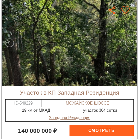
участок в КП Западная Резиденция
ID-549229
МОЖАЙСКОЕ ШОССЕ
19 км от МКАД
участок 364 сотки
Западная Резиденция
140 000 000 ₽