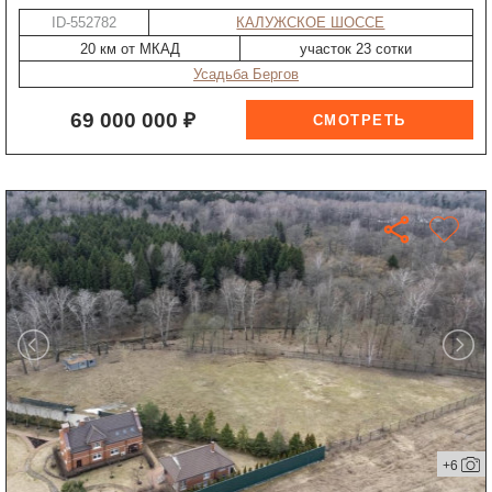
ID-552782
КАЛУЖСКОЕ ШОССЕ
20 км от МКАД
участок 23 сотки
Усадьба Бергов
69 000 000 ₽
+6