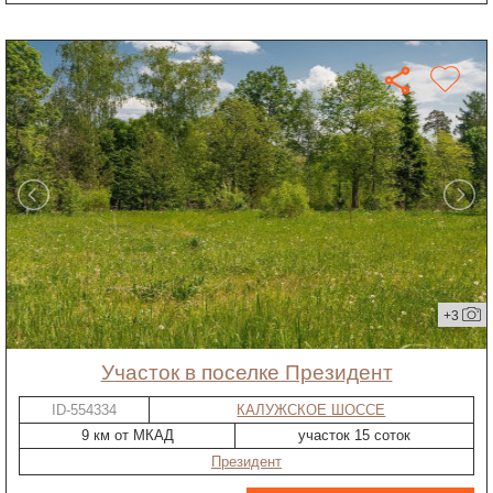
+3
участок в поселке Президент
ID-554334
КАЛУЖСКОЕ ШОССЕ
9 км от МКАД
участок 15 соток
Президент