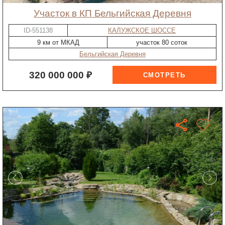
участок в КП Бельгийская Деревня
ID-551138
КАЛУЖСКОЕ ШОССЕ
9 км от МКАД
участок 80 соток
Бельгийская Деревня
320 000 000 ₽