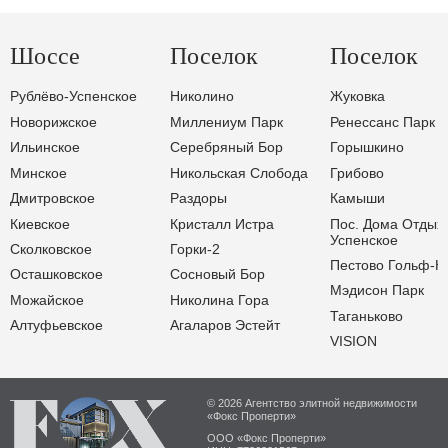
Шоссе
Поселок
Поселок
Рублёво-Успенское
Николино
Жуковка
Новорижское
Миллениум Парк
Ренессанс Парк
Ильинское
Серебряный Бор
Горышкино
Минское
Никольская Слобода
Грибово
Дмитровское
Раздоры
Камыши
Киевское
Кристалл Истра
Пос. Дома Отдых
Успенское
Сколковское
Горки-2
Пестово Гольф-К
Осташковское
Сосновый Бор
Мэдисон Парк
Можайское
Николина Гора
Таганьково
Алтуфьевское
Агаларов Эстейт
VISION
© 2026 Агентство элитной недвижимости
«Фокс Проперти»
ООО «Фокс Проперти»