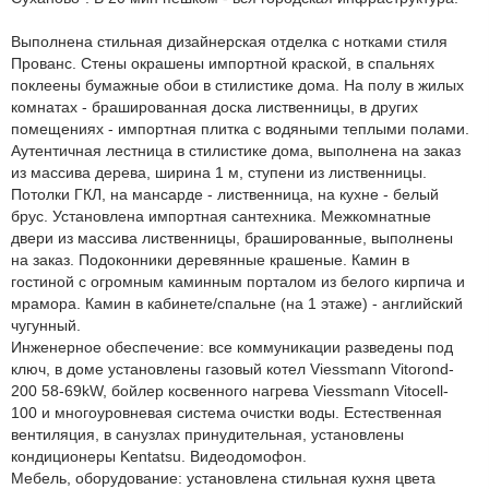
Выполнена стильная дизайнерская отделка с нотками стиля
Прованс. Стены окрашены импортной краской, в спальнях
поклеены бумажные обои в стилистике дома. На полу в жилых
комнатах - брашированная доска лиственницы, в других
помещениях - импортная плитка с водяными теплыми полами.
Аутентичная лестница в стилистике дома, выполнена на заказ
из массива дерева, ширина 1 м, ступени из лиственницы.
Потолки ГКЛ, на мансарде - лиственница, на кухне - белый
брус. Установлена импортная сантехника. Межкомнатные
двери из массива лиственницы, брашированные, выполнены
на заказ. Подоконники деревянные крашеные. Камин в
гостиной с огромным каминным порталом из белого кирпича и
мрамора. Камин в кабинете/спальне (на 1 этаже) - английский
чугунный.
Инженерное обеспечение: все коммуникации разведены под
ключ, в доме установлены газовый котел Viessmann Vitorond-
200 58-69kW, бойлер косвенного нагрева Viessmann Vitocell-
100 и многоуровневая система очистки воды. Естественная
вентиляция, в санузлах принудительная, установлены
кондиционеры Kentatsu. Видеодомофон.
Мебель, оборудование: установлена стильная кухня цвета