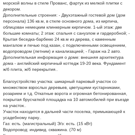
морской волны в стиле Прованс, фартук из мелкой плитки с
декором.
Дополнительные строения: - Двухэтажный гостевой дом (дом
персонала) 136 кв.м, в стиле основного дома, из кирпича,
облицован немецким клинкерным кирпичом. 1-ый этаж: две
большие комнаты; 2 этаж: спальня с санузлом и гардеробной; -
Крытая беседка-барбекю 24 кв.м из дерева, с каменным
мангалом и печью под казан, с подключенными освещением,
водопроводом (летним) и канализацией; - Гараж на 2 авто.
Дополнительная информация о доме: внешняя архитектура
дома - английский кирпичный коттедж 19-20 века. Фундамент
ж/б плита, ж/б перекрытия..
Благоустройство участка: шикарный парковый участок со
множеством взрослых деревьев, цветущими кустарниками,
розарием и т.д. Откатные ворота и огромная бетонированная,
покрытая брусчаткой площадка на 10 автомобилей при въезде
на участок..
Участок находится в дальней части поселка, примыкающей к
усадебному парку..
Газ: есть. (магистральный) Э/э: есть. (15 кВт)
Водопровод: индивид. скважина. (70 м)