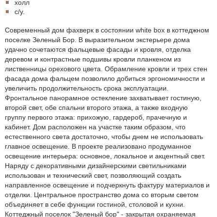
холл
с/у.
Современный дом фахверк в состоянии white box в коттеджном
поселке Зеленый Бор. В выразительном экстерьере дома
удачно сочетаются фальцевые фасады и кровля, отделка
деревом и контрастные подшивы кровли планкеном из
лиственницы орехового цвета. Обрамление кровли и трех стен
фасада дома фальцем позволило добиться эргономичности и
увеличить продолжительность срока эксплуатации.
Фронтальное панорамное остекление захватывает гостиную,
второй свет, обе спальни второго этажа, а также входную
группу первого этажа: прихожую, гардероб, прачечную и
кабинет. Дом расположен на участке таким образом, что
естественного света достаточно, чтобы днем не использовать
главное освещение. В проекте реализовано продуманное
освещение интерьера: основное, локальное и акцентный свет.
Наряду с декоративными дизайнерскими светильниками
использован и технический свет, позволяющий создать
направленное освещение и подчеркнуть фактуру материалов и
отделки. Центральное пространство дома со вторым светом
объединяет в себе функции гостиной, столовой и кухни.
Коттеджный поселок "Зеленый бор" - закрытая охраняемая