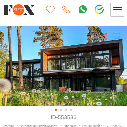
ID-553536
Главная
Загородная недвижимость
Продажа
Пушкинский р-н
Зеленый Б