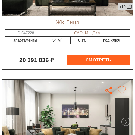
+10
ЖК Лица
ID-547228
САО
,
М.ЦСКА
2
апартаменты
54 м
6 эт.
"под ключ"
20 391 836 ₽