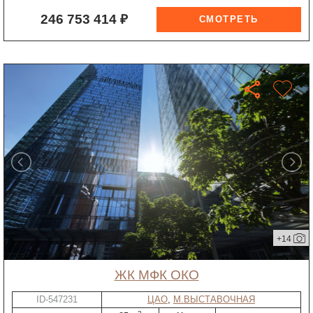
246 753 414 ₽
+14
ЖК МФК ОКО
ID-547231
ЦАО
,
М.ВЫСТАВОЧНАЯ