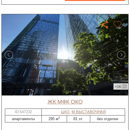
+16
ЖК МФК ОКО
ID-547232
ЦАО
,
М.ВЫСТАВОЧНАЯ
2
апартаменты
295 м
81 эт.
без отделки