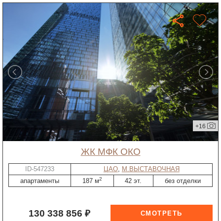
+16
ЖК МФК ОКО
ID-547233
ЦАО
,
М.ВЫСТАВОЧНАЯ
2
апартаменты
187 м
42 эт.
без отделки
130 338 856 ₽