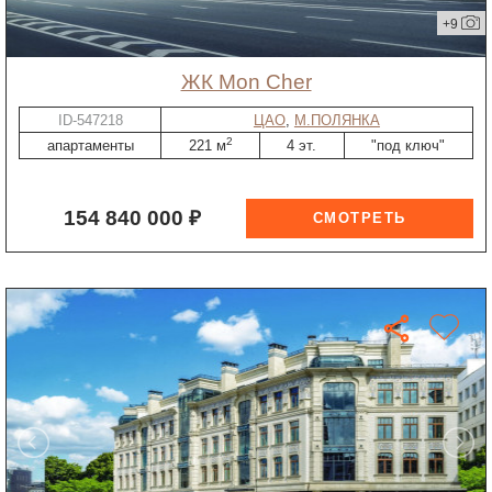
+9
ЖК Mon Cher
ID-547218
ЦАО
,
М.ПОЛЯНКА
2
апартаменты
221 м
4 эт.
"под ключ"
154 840 000 ₽