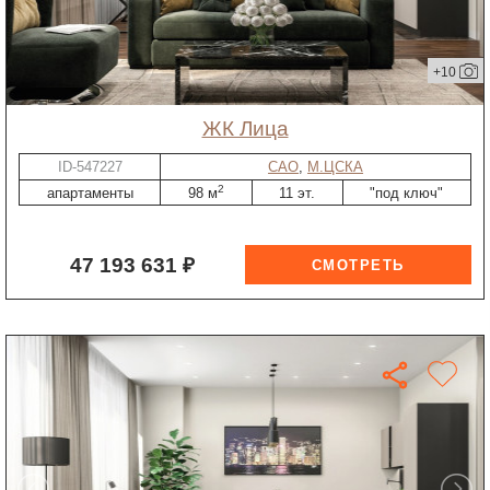
+10
ЖК Лица
ID-547227
САО
,
М.ЦСКА
2
апартаменты
98 м
11 эт.
"под ключ"
47 193 631 ₽