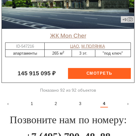
+9
ЖК Mon Cher
ID-547216
ЦАО
,
М.ПОЛЯНКА
2
апартаменты
265 м
3 эт.
"под ключ"
145 915 095 ₽
Показано 92 из 92 объектов
‹
1
2
3
4
›
Позвоните нам по номеру: