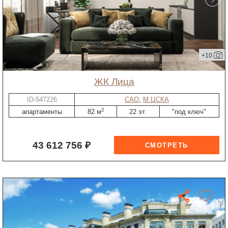
+10
ЖК Лица
ID-547226
САО
,
М.ЦСКА
2
апартаменты
82 м
22 эт.
"под ключ"
43 612 756 ₽