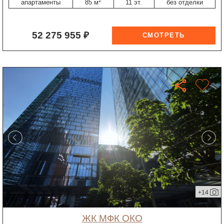
2
апартаменты
85 м
11 эт.
без отделки
52 275 955 ₽
+14
ЖК МФК ОКО