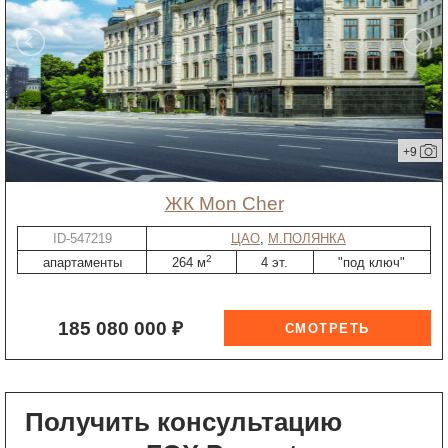
+9
ЖК Mon Cher
ID-547219
ЦАО
,
М.ПОЛЯНКА
2
апартаменты
264 м
4 эт.
"под ключ"
185 080 000 ₽
Получить консультацию