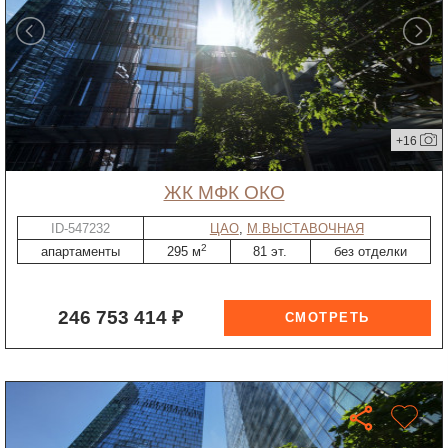
+16
ЖК МФК ОКО
ID-547232
ЦАО
,
М.ВЫСТАВОЧНАЯ
2
апартаменты
295 м
81 эт.
без отделки
246 753 414 ₽