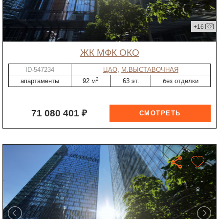
+16
ЖК МФК ОКО
ID-547234
ЦАО
,
М.ВЫСТАВОЧНАЯ
2
апартаменты
92 м
63 эт.
без отделки
71 080 401 ₽