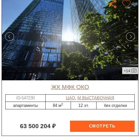
+14
ЖК МФК ОКО
ID-547230
ЦАО
,
М.ВЫСТАВОЧНАЯ
2
апартаменты
84 м
12 эт.
без отделки
63 500 204 ₽