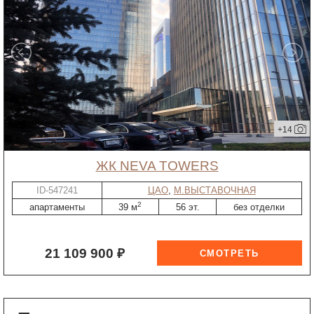
+14
ЖК NEVA TOWERS
ID-547241
ЦАО
,
М.ВЫСТАВОЧНАЯ
2
апартаменты
39 м
56 эт.
без отделки
21 109 900 ₽