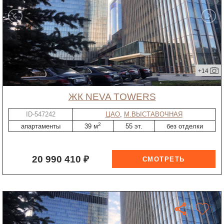
+14
ЖК NEVA TOWERS
ID-547242
ЦАО
,
М.ВЫСТАВОЧНАЯ
2
апартаменты
39 м
55 эт.
без отделки
20 990 410 ₽