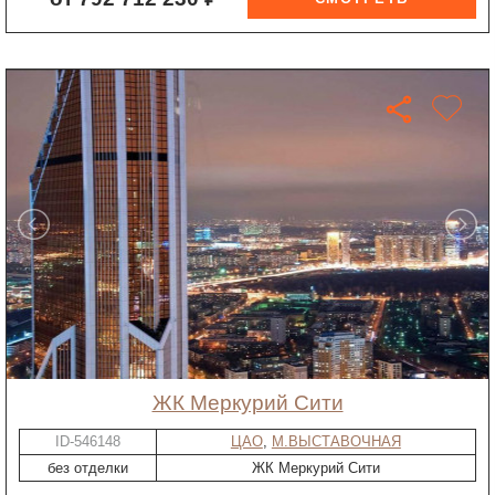
ЖК Меркурий Сити
ID-546148
ЦАО
,
М.ВЫСТАВОЧНАЯ
без отделки
ЖК Меркурий Сити