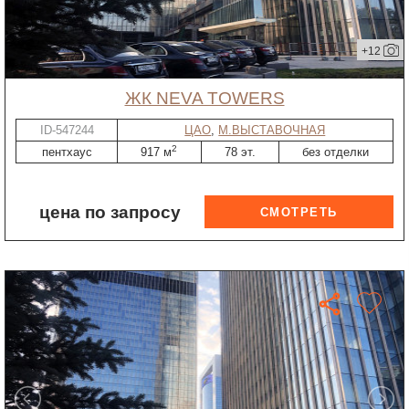
+12
ЖК NEVA TOWERS
ID-547244
ЦАО
,
М.ВЫСТАВОЧНАЯ
2
пентхаус
917 м
78 эт.
без отделки
цена по запросу