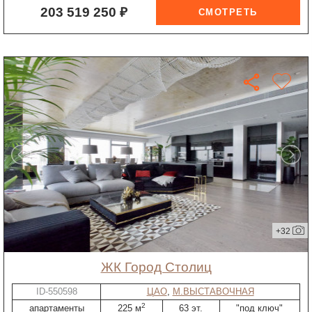
203 519 250 ₽
+32
ЖК Город Столиц
ID-550598
ЦАО
,
М.ВЫСТАВОЧНАЯ
2
апартаменты
225 м
63 эт.
"под ключ"