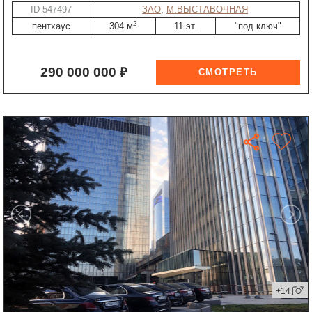
ID-547497
ЗАО
,
М.ВЫСТАВОЧНАЯ
2
пентхаус
304 м
11 эт.
"под ключ"
290 000 000 ₽
+14