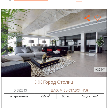
+32
ЖК Город Столиц
ID-552543
ЦАО
,
М.ВЫСТАВОЧНАЯ
2
апартаменты
225 м
63 эт.
"под ключ"