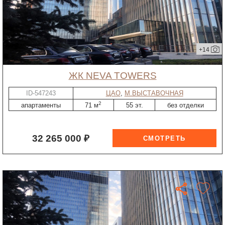
+14
ЖК NEVA TOWERS
ID-547243
ЦАО
,
М.ВЫСТАВОЧНАЯ
2
апартаменты
71 м
55 эт.
без отделки
32 265 000 ₽