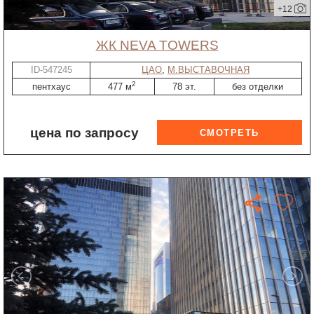
+12
ЖК NEVA TOWERS
ID-547245
ЦАО
,
М.ВЫСТАВОЧНАЯ
2
пентхаус
477 м
78 эт.
без отделки
цена по запросу