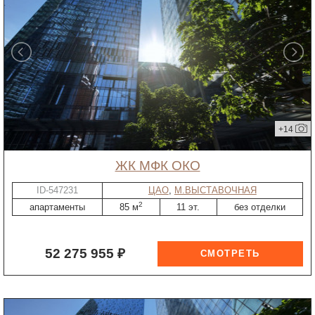
+14
ЖК МФК ОКО
ID-547231
ЦАО
,
М.ВЫСТАВОЧНАЯ
2
апартаменты
85 м
11 эт.
без отделки
52 275 955 ₽