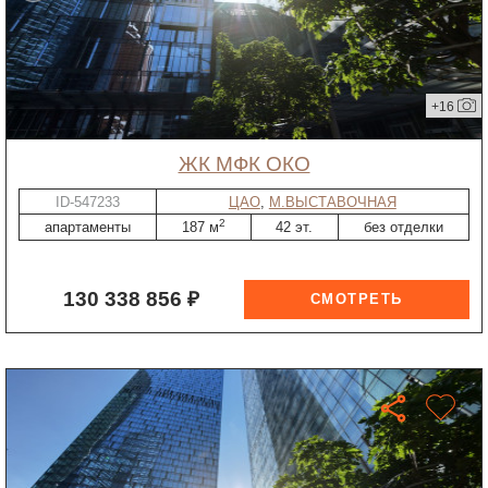
+16
ЖК МФК ОКО
ID-547233
ЦАО
,
М.ВЫСТАВОЧНАЯ
2
апартаменты
187 м
42 эт.
без отделки
130 338 856 ₽