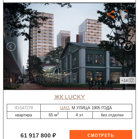
+14
ЖК LUCKY
ID-547278
ЦАО
, М.УЛИЦА 1905 ГОДА
2
квартира
65 м
4 эт.
без отделки
61 917 800 ₽