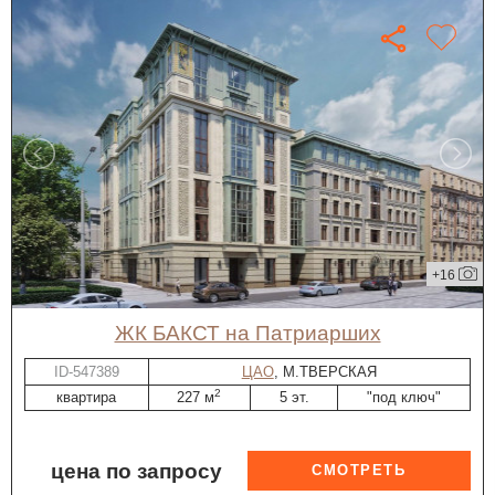
+16
ЖК БАКСТ на Патриарших
ID-547389
ЦАО
, М.ТВЕРСКАЯ
2
квартира
227 м
5 эт.
"под ключ"
цена по запросу