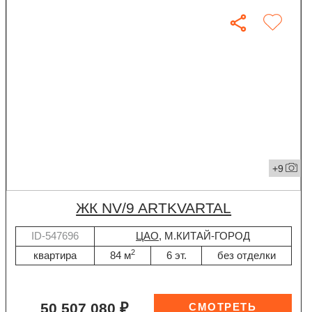
+9
ЖК NV/9 ARTKVARTAL
ID-547696
ЦАО
, М.КИТАЙ-ГОРОД
2
квартира
84 м
6 эт.
без отделки
50 507 080 ₽