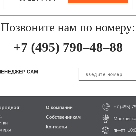
Позвоните нам по номеру:
+7 (495) 790–48–88
МЕНЕДЖЕР САМ
+7 (495) 7
ородная:
О компании
а
Собственникам
Московска
стки
Контакты
ртиры
пн–пт: 10: