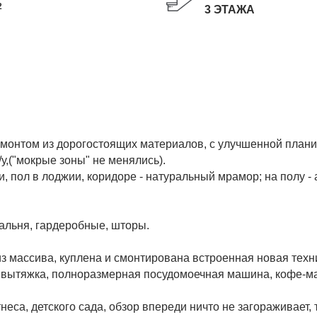
2
3 ЭТАЖА
емонтом из дорогостоящих материалов, с улучшенной план
у,("мокрые зоны" не менялись).
и, пол в лоджии, коридоре - натуральный мрамор; на полу -
спальня, гардеробные, шторы.
з массива, куплена и смонтирована встроенная новая техни
ь, вытяжка, полноразмерная посудомоечная машина, кофе-
неса, детского сада, обзор впереди ничто не загораживает,