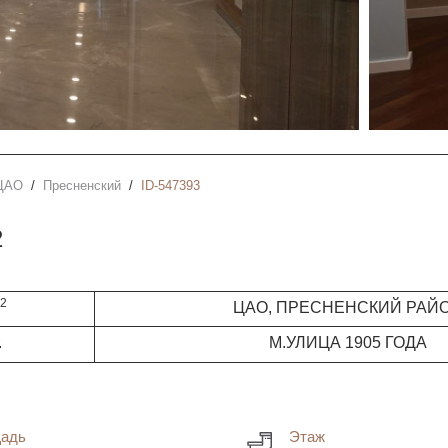
ЦАО
Пресненский
ID-547393
2
2
м
ЦАО, ПРЕСНЕНСКИЙ РАЙ
.
М.УЛИЦА 1905 ГОДА
адь
Этаж