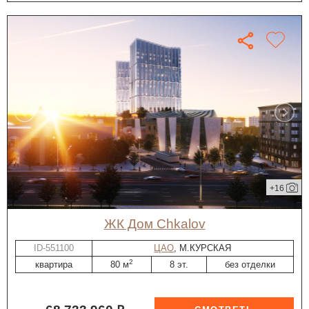
+16
ЖК Дом Chkalov
ID-551100
ЦАО
, М.КУРСКАЯ
2
квартира
80 м
8 эт.
без отделки