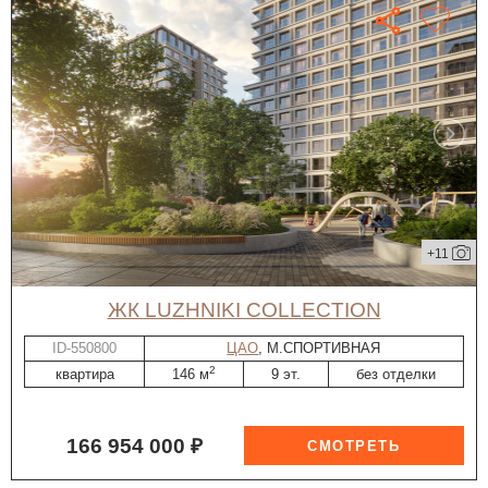
+11
ЖК LUZHNIKI COLLECTION
ID-550800
ЦАО
, М.СПОРТИВНАЯ
2
квартира
146 м
9 эт.
без отделки
166 954 000 ₽