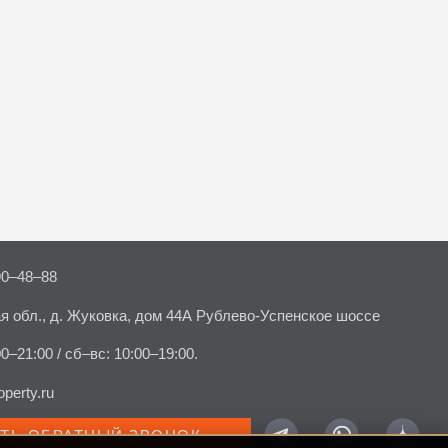
90–48–88
я обл., д. Жуковка, дом 44А Рублево-Успенское шоссе
00–21:00 / сб–вс: 10:00–19:00.
perty.ru
АТЬ ОБРАТНЫЙ ЗВОНОК