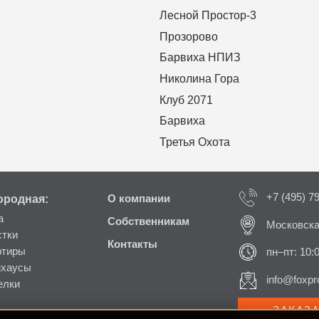
Лесной Простор-3
Прозорово
Барвиха НПИЗ
Николина Гора
Клуб 2071
Барвиха
Третья Охота
+7 (495) 7
ородная:
О компании
а
Собственникам
Московска
стки
Контакты
ртиры
пн–пт: 10:
нхаусы
info@foxpro
елки
ЗАКАЗ