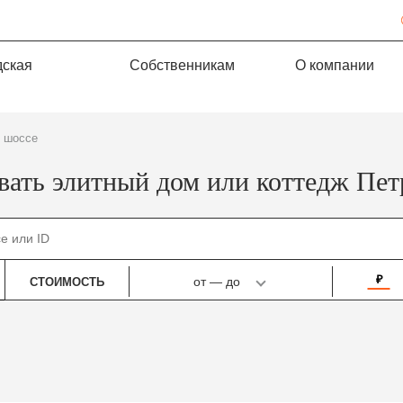
дская
Собственникам
О компании
е шоссе
вать элитный дом или коттедж Пет
₽
от
—
до
СТОИМОСТЬ