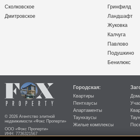
Сколковское
Гринфилд
Дмитровское
Ландшафт
Жуковка
Калчуга
Павлово
Подушкино
Бенилюкс
Городская:
Заг
Квартиры
Дом
Пентхаусы
Уча
Апартаменты
Ква
© 2026 Агентство элитной
Таунхаусы
Тау
недвижимости «Фокс Проперти»
Жилые комплексы
Пос
ООО «Фокс Проперти»
ИНН: 7736321567
КПП: 773601001