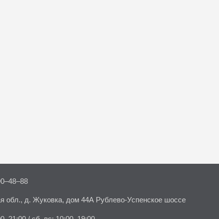
90–48–88
я обл., д. Жуковка, дом 44А Рублево-Успенское шоссе
00–21:00 / сб–вс: 10:00–19:00.