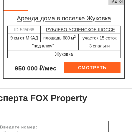
+64
Аренда дома в поселке Жуковка
ID-545068
РУБЛЕВО-УСПЕНСКОЕ ШОССЕ
2
9 км от МКАД
площадь 680 м
участок 15 соток
"под ключ"
3 спальни
Жуковка
950 000 ₽/мес
сперта FOX Property
Введите номер: