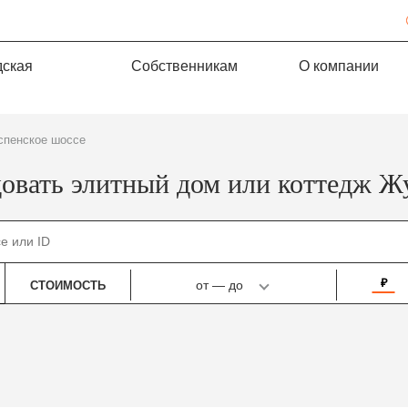
дская
Собственникам
О компании
Успенское шоссе
овать элитный дом или коттедж Ж
₽
от
—
до
СТОИМОСТЬ