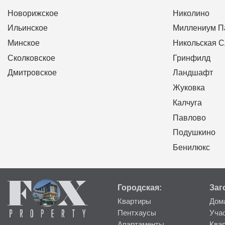
Новорижское
Николино
Ильинское
Миллениум П
Минское
Никольская 
Сколковское
Гринфилд
Дмитровское
Ландшафт
Жуковка
Калчуга
Павлово
Подушкино
Бенилюкс
Городская:
Заг
Квартиры
Дом
Пентхаусы
Уча
Апартаменты
Ква