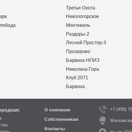
Третья Охота
арк
Никологорское
Слобода
Монтевиль
Раздоры-2
Лесной Простор-3
Прозорово
Барвиха НПИЗ
Николина Гора
Клуб 2071
Барвиха
+7 (495) 7
ородная:
О компании
а
Собственникам
Московска
стки
Контакты
ртиры
пн–пт: 10: