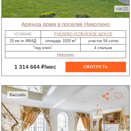
+26
Аренда дома в поселке Николино
ID-545445
РУБЛЕВО-УСПЕНСКОЕ ШОССЕ
2
25 км от МКАД
площадь 1020 м
участок 54 сотки
"под ключ"
4 спальни
Николино
1 314 664 ₽/мес
бассейн