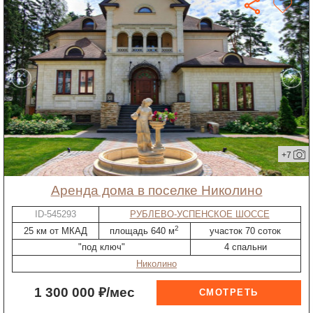
+7
Аренда дома в поселке Николино
ID-545293
РУБЛЕВО-УСПЕНСКОЕ ШОССЕ
2
25 км от МКАД
площадь 640 м
участок 70 соток
"под ключ"
4 спальни
Николино
1 300 000 ₽/мес