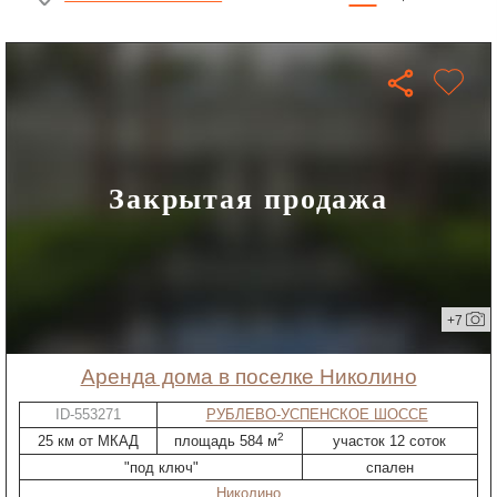
Закрытая продажа
+7
Аренда дома в поселке Николино
ID-553271
РУБЛЕВО-УСПЕНСКОЕ ШОССЕ
2
25 км от МКАД
площадь 584 м
участок 12 соток
"под ключ"
спален
Николино