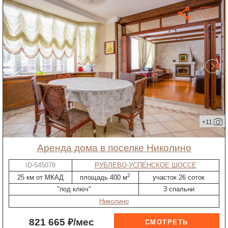
+11
Аренда дома в поселке Николино
ID-545078
РУБЛЕВО-УСПЕНСКОЕ ШОССЕ
2
25 км от МКАД
площадь 400 м
участок 26 соток
"под ключ"
3 спальни
Николино
821 665 ₽/мес