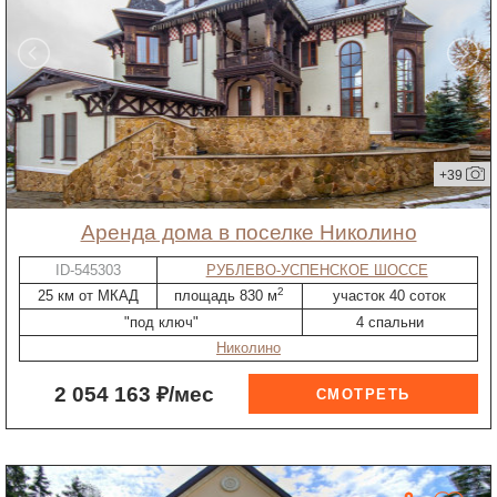
+39
Аренда дома в поселке Николино
ID-545303
РУБЛЕВО-УСПЕНСКОЕ ШОССЕ
2
25 км от МКАД
площадь 830 м
участок 40 соток
"под ключ"
4 спальни
Николино
2 054 163 ₽/мес