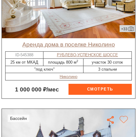
+33
Аренда дома в поселке Николино
ID-545388
РУБЛЕВО-УСПЕНСКОЕ ШОССЕ
2
25 км от МКАД
площадь 800 м
участок 30 соток
"под ключ"
3 спальни
Николино
1 000 000 ₽/мес
бассейн