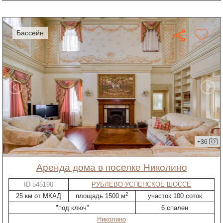
бассейн
+36
Аренда дома в поселке Николино
ID-545190
РУБЛЕВО-УСПЕНСКОЕ ШОССЕ
2
25 км от МКАД
площадь 1500 м
участок 100 соток
"под ключ"
6 спален
Николино