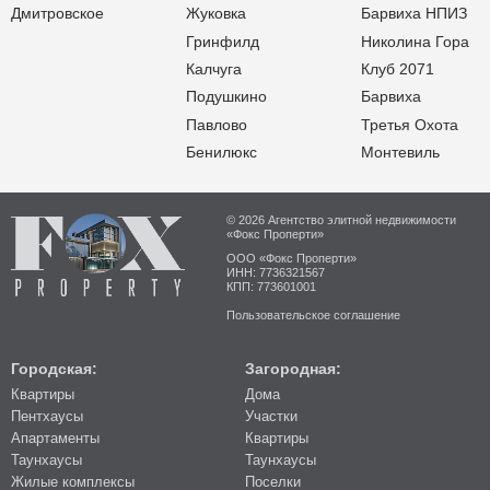
Дмитровское
Жуковка
Барвиха НПИЗ
Гринфилд
Николина Гора
Калчуга
Клуб 2071
Подушкино
Барвиха
Павлово
Третья Охота
Бенилюкс
Монтевиль
© 2026 Агентство элитной недвижимости
«Фокс Проперти»
ООО «Фокс Проперти»
ИНН: 7736321567
КПП: 773601001
Пользовательское соглашение
Городская:
Загородная:
Квартиры
Дома
Пентхаусы
Участки
Апартаменты
Квартиры
Таунхаусы
Таунхаусы
Жилые комплексы
Поселки