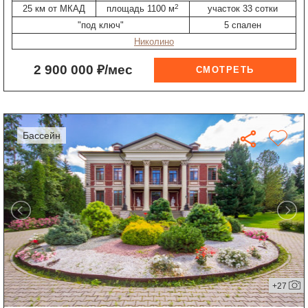
2
25 км от МКАД
площадь 1100 м
участок 33 сотки
"под ключ"
5 спален
Николино
2 900 000 ₽/мес
бассейн
+27