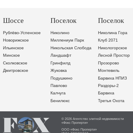
Шоссе
Поселок
Поселок
Рублёво-Успенское
Николино
Николина Гора
Новорижское
Миллениум Парк
Клуб 2071
Ильинское
Никольская Слобода
Никологорское
Минское
Ландшафт
Лесной Простор-
Сколковское
Гринфилд
Прозорово
Дмитровское
Жуковка
Монтевиль
Подушкино
Барвиха НПИЗ
Павлово
Раздоры-2
Калчуга
Барвиха
Бенилюкс
Третья Охота
© 2026 Агентство элитной недвижимости
«Фокс Проперти»
ООО «Фокс Проперти»