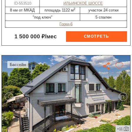
ID-553510
ИЛЬИНСКОЕ ШОССЕ
2
8 км от МКАД
площадь 1122 м
участок 24 сотки
"под ключ"
5 спален
Горки-6
1 500 000 ₽/мес
бассейн
+11