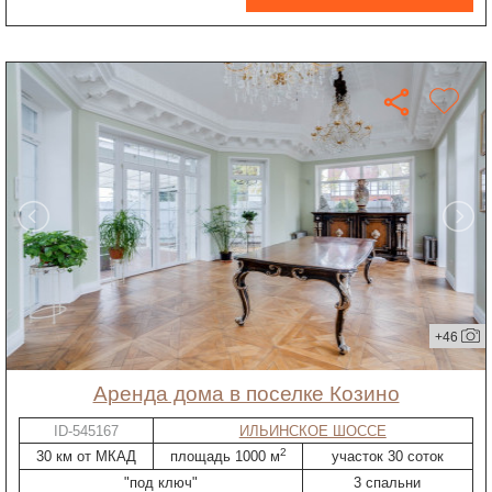
+46
Аренда дома в поселке Козино
ID-545167
ИЛЬИНСКОЕ ШОССЕ
2
30 км от МКАД
площадь 1000 м
участок 30 соток
"под ключ"
3 спальни