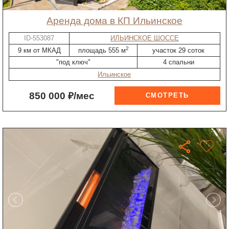
Аренда дома в КП Ильинское
ID-553087
ИЛЬИНСКОЕ ШОССЕ
2
9 км от МКАД
площадь 555 м
участок 29 соток
"под ключ"
4 спальни
Ильинское
850 000 ₽/мес