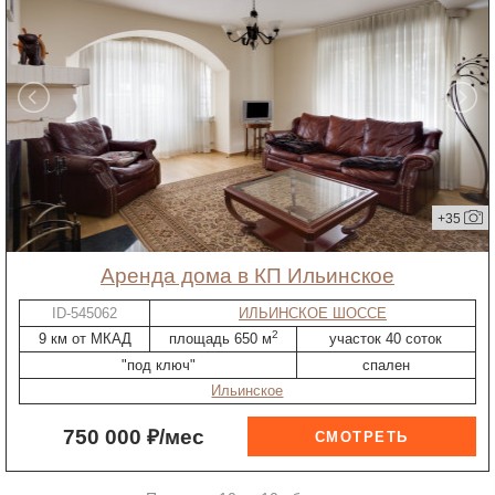
+35
Аренда дома в КП Ильинское
ID-545062
ИЛЬИНСКОЕ ШОССЕ
2
9 км от МКАД
площадь 650 м
участок 40 соток
"под ключ"
спален
Ильинское
750 000 ₽/мес