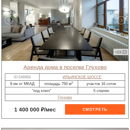
+23
Аренда дома в поселке Глухово
ID-548966
ИЛЬИНСКОЕ ШОССЕ
2
9 км от МКАД
площадь 750 м
участок 16 соток
"под ключ"
5 спален
Глухово
1 400 000 ₽/мес