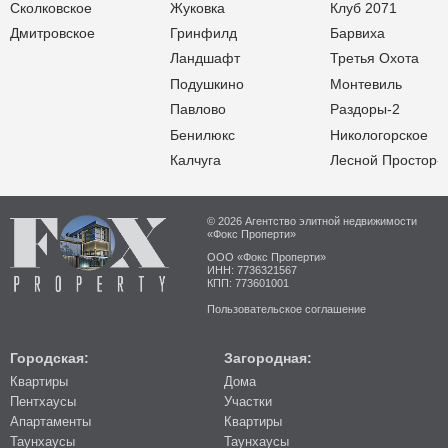
Сколковское
Жуковка
Клуб 2071
Дмитровское
Гринфилд
Барвиха
Ландшафт
Третья Охота
Подушкино
Монтевиль
Павлово
Раздоры-2
Бенилюкс
Никологорское
Калчуга
Лесной Простор-
© 2026 Агентство элитной недвижимости
«Фокс Проперти»
ООО «Фокс Проперти»
ИНН: 7736321567
КПП: 773601001
Пользовательское соглашение
Городская:
Загородная:
Квартиры
Дома
Пентхаусы
Участки
Апартаменты
Квартиры
Таунхаусы
Таунхаусы