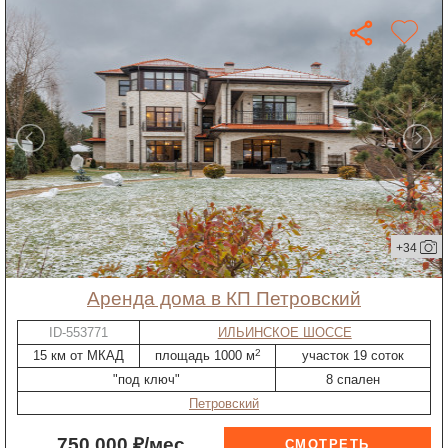
+34
Аренда дома в КП Петровский
ID-553771
ИЛЬИНСКОЕ ШОССЕ
2
15 км от МКАД
площадь 1000 м
участок 19 соток
"под ключ"
8 спален
Петровский
750 000 ₽/мес