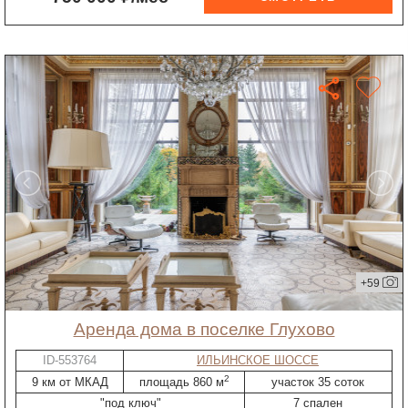
+59
Аренда дома в поселке Глухово
ID-553764
ИЛЬИНСКОЕ ШОССЕ
2
9 км от МКАД
площадь 860 м
участок 35 соток
"под ключ"
7 спален