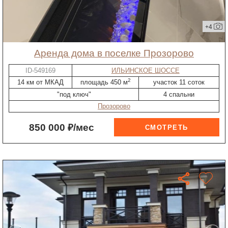
+4
Аренда дома в поселке Прозорово
ID-549169
ИЛЬИНСКОЕ ШОССЕ
2
14 км от МКАД
площадь 450 м
участок 11 соток
"под ключ"
4 спальни
Прозорово
850 000 ₽/мес