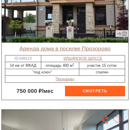
+5
Аренда дома в поселке Прозорово
ID-549123
ИЛЬИНСКОЕ ШОССЕ
2
14 км от МКАД
площадь 400 м
участок 15 соток
"под ключ"
спален
Прозорово
750 000 ₽/мес