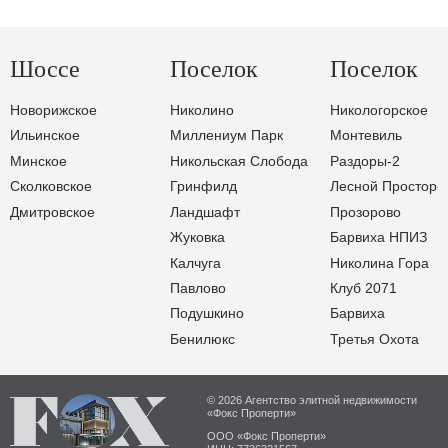
Шоссе
Поселок
Поселок
Новорижское
Николино
Никологорское
Ильинское
Миллениум Парк
Монтевиль
Минское
Никольская Слобода
Раздоры-2
Сколковское
Гринфилд
Лесной Простор-
Дмитровское
Ландшафт
Прозорово
Жуковка
Барвиха НПИЗ
Калчуга
Николина Гора
Павлово
Клуб 2071
Подушкино
Барвиха
Бенилюкс
Третья Охота
© 2026 Агентство элитной недвижимости
«Фокс Проперти»
ООО «Фокс Проперти»