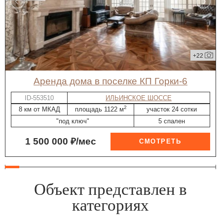
+22
Аренда дома в поселке КП Горки-6
ID-553510
ИЛЬИНСКОЕ ШОССЕ
2
8 км от МКАД
площадь 1122 м
участок 24 сотки
"под ключ"
5 спален
1 500 000 ₽/мес
Объект представлен в
категориях