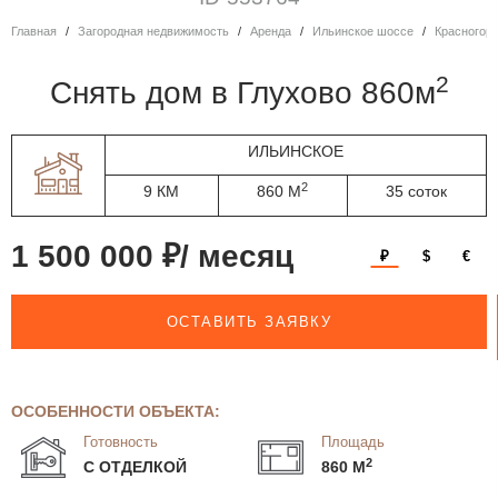
Главная
Загородная недвижимость
Аренда
Ильинское шоссе
Красногор
2
Снять дом в Глухово 860м
ИЛЬИНСКОЕ
2
9 КМ
860 М
35 соток
1 500 000 ₽/ месяц
₽
$
€
ОСТАВИТЬ ЗАЯВКУ
ОСОБЕННОСТИ ОБЪЕКТА:
Готовность
Площадь
2
С ОТДЕЛКОЙ
860 М