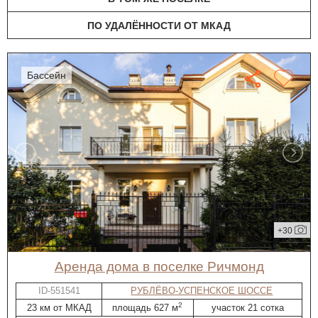
ПО УДАЛЁННОСТИ ОТ МКАД
бассейн
+30
Аренда дома в поселке Ричмонд
ID-551541
РУБЛЁВО-УСПЕНСКОЕ ШОССЕ
2
23 км от МКАД
площадь 627 м
участок 21 сотка