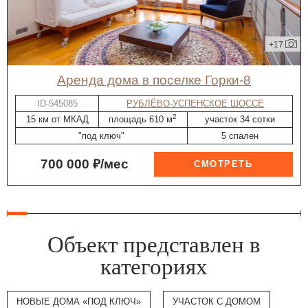
+17
Аренда дома в поселке Горки-8
ID-545085
РУБЛЁВО-УСПЕНСКОЕ ШОССЕ
2
15 км от МКАД
площадь 610 м
участок 34 сотки
"под ключ"
5 спален
700 000 ₽/мес
Объект представлен в
категориях
НОВЫЕ ДОМА «ПОД КЛЮЧ»
УЧАСТОК С ДОМОМ