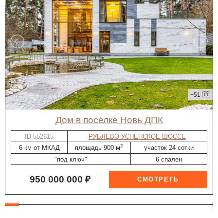
+51
дом в поселке Новь ДПК
ID-552615
РУБЛЁВО-УСПЕНСКОЕ ШОССЕ
2
6 км от МКАД
площадь 900 м
участок 24 сотки
"под ключ"
6 спален
950 000 000 ₽