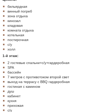
бильярдная
винный погреб
зона отдыха
кинозал
кладовая
комната отдыха
котельная
постирочная
с/у
холл
1-й этаж:
2 гостевые спальни+с/у+гардеробная
SPA
бассейн
7 метров с противотоком второй свет
выход на террасу с BBQ гардеробная
гостиная с камином
душ
кабинет
кухня
прихожая
с/у