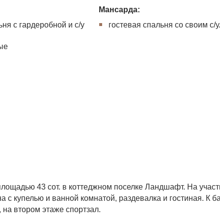
Мансарда:
ня с гардеробной и с/у
гостевая спальня со своим с/у
ые
лощадью 43 сот. в коттеджном поселке Ландшафт. На участ
а с купелью и ванной комнатой, раздевалка и гостиная. К б
, на втором этаже спортзал.