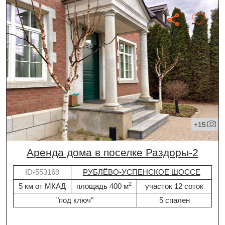
+15
Аренда дома в поселке Раздоры-2
ID-553169
РУБЛЁВО-УСПЕНСКОЕ ШОССЕ
2
5 км от МКАД
площадь 400 м
участок 12 соток
"под ключ"
5 спален