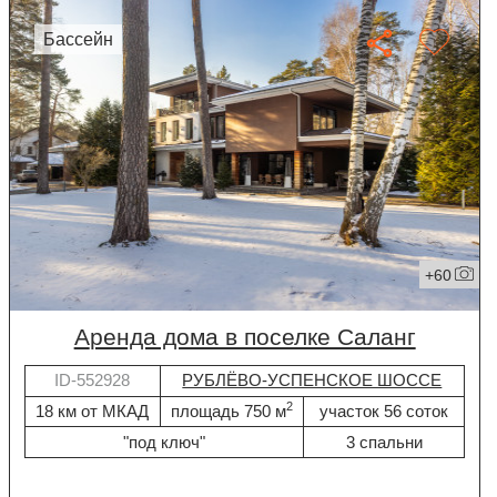
бассейн
+60
Аренда дома в поселке Саланг
ID-552928
РУБЛЁВО-УСПЕНСКОЕ ШОССЕ
2
18 км от МКАД
площадь 750 м
участок 56 соток
"под ключ"
3 спальни