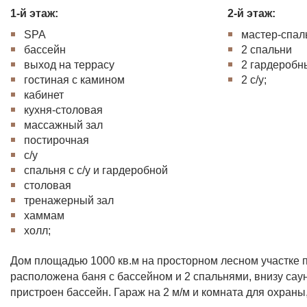
1-й этаж:
2-й этаж:
SPA
мастер-спаль
бассейн
2 спальни
выход на террасу
2 гардеробн
гостиная с камином
2 с/у;
кабинет
кухня-столовая
массажный зал
постирочная
с/у
спальня с с/у и гардеробной
столовая
тренажерный зал
хаммам
холл;
Дом площадью 1000 кв.м на просторном лесном участке п
расположена баня с бассейном и 2 спальнями, внизу саун
пристроен бассейн. Гараж на 2 м/м и комната для охраны