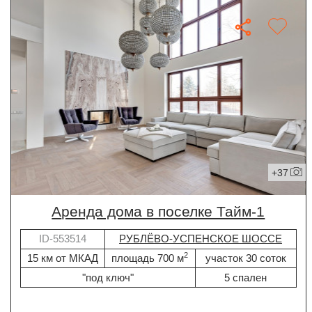
+37
Аренда дома в поселке Тайм-1
ID-553514
РУБЛЁВО-УСПЕНСКОЕ ШОССЕ
2
15 км от МКАД
площадь 700 м
участок 30 соток
"под ключ"
5 спален