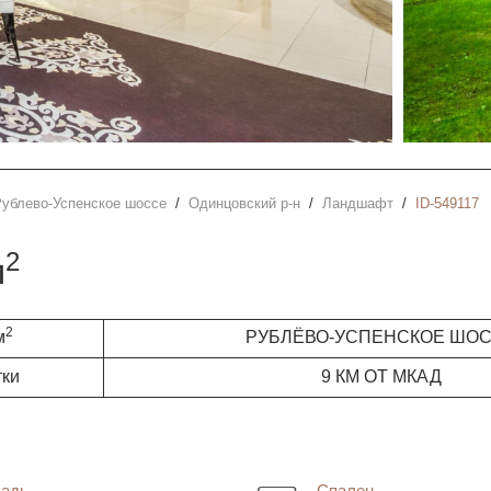
Рублево-Успенское шоссе
Одинцовский р-н
Ландшафт
ID-549117
2
м
2
м
РУБЛЁВО-УСПЕНСКОЕ ШО
тки
9 КМ ОТ МКАД
адь
Спален