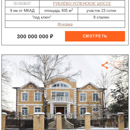
ID-553637
РУБЛЁВО-УСПЕНСКОЕ ШОССЕ
2
9 км от МКАД
площадь 935 м
участок 23 сотки
"под ключ"
8 спален
Жуковка
300 000 000 ₽