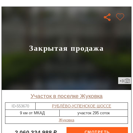
Закрытая продажа
+3
участок в поселке Жуковка
ID-553670
РУБЛЁВО-УСПЕНСКОЕ ШОССЕ
9 км от МКАД
участок 295 соток
Жуковка
2 060 324 988 ₽