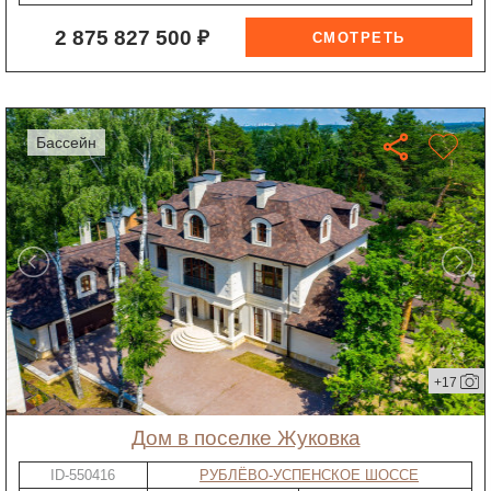
2 875 827 500 ₽
бассейн
+17
дом в поселке Жуковка
ID-550416
РУБЛЁВО-УСПЕНСКОЕ ШОССЕ