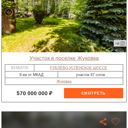
+9
участок в поселке Жуковка
ID-553770
РУБЛЁВО-УСПЕНСКОЕ ШОССЕ
9 км от МКАД
участок 67 соток
Жуковка
570 000 000 ₽