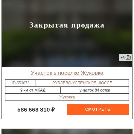
Закрытая продажа
+3
участок в поселке Жуковка
ID-553672
РУБЛЁВО-УСПЕНСКОЕ ШОССЕ
9 км от МКАД
участок 84 сотки
Жуковка
586 668 810 ₽