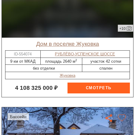
+10
дом в поселке Жуковка
ID-554074
РУБЛЁВО-УСПЕНСКОЕ ШОССЕ
2
9 км от МКАД
площадь 2640 м
участок 42 сотки
без отделки
спален
Жуковка
4 108 325 000 ₽
бассейн