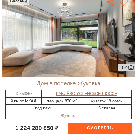
бассейн
+110
дом в поселке Жуковка
ID-553858
РУБЛЁВО-УСПЕНСКОЕ ШОССЕ
2
9 км от МКАД
площадь 876 м
участок 18 соток
"под ключ"
5 спален
Жуковка
1 224 280 850 ₽