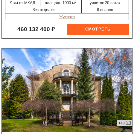
2
9 км от МКАД
площадь 1000 м
участок 20 соток
без отделки
6 спален
Жуковка
460 132 400 ₽
+48