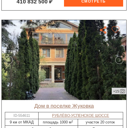
410 832 500 ₽
+15
дом в поселке Жуковка
ID-554611
РУБЛЁВО-УСПЕНСКОЕ ШОССЕ
2
9 км от МКАД
площадь 1000 м
участок 20 соток