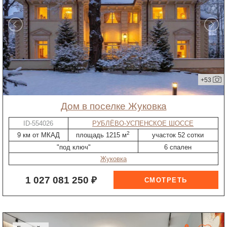
+53
дом в поселке Жуковка
ID-554026
РУБЛЁВО-УСПЕНСКОЕ ШОССЕ
2
9 км от МКАД
площадь 1215 м
участок 52 сотки
"под ключ"
6 спален
Жуковка
1 027 081 250 ₽