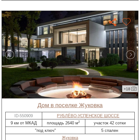
+18
дом в поселке Жуковка
ID-550909
РУБЛЁВО-УСПЕНСКОЕ ШОССЕ
2
9 км от МКАД
площадь 2640 м
участок 42 сотки
"под ключ"
5 спален
Жуковка