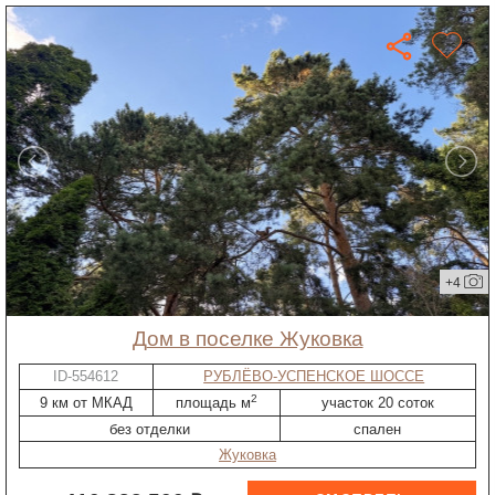
+4
дом в поселке Жуковка
ID-554612
РУБЛЁВО-УСПЕНСКОЕ ШОССЕ
2
9 км от МКАД
площадь м
участок 20 соток
без отделки
спален
Жуковка