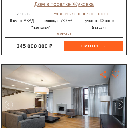
дом в поселке Жуковка
ID-550212
РУБЛЁВО-УСПЕНСКОЕ ШОССЕ
2
9 км от МКАД
площадь 780 м
участок 30 соток
"под ключ"
5 спален
Жуковка
345 000 000 ₽