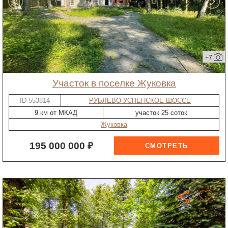
+7
участок в поселке Жуковка
ID-553814
РУБЛЁВО-УСПЕНСКОЕ ШОССЕ
9 км от МКАД
участок 25 соток
Жуковка
195 000 000 ₽