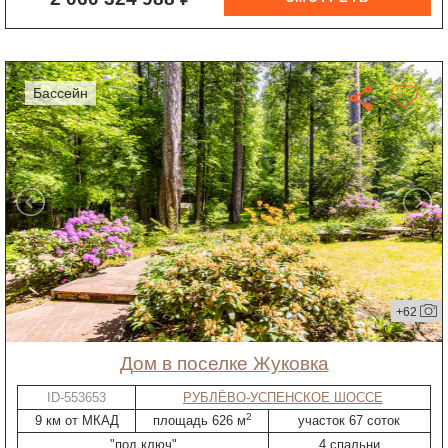
бассейн
+62
дом в поселке Жуковка
ID-553653
РУБЛЁВО-УСПЕНСКОЕ ШОССЕ
2
9 км от МКАД
площадь 626 м
участок 67 соток
"под ключ"
4 спальни