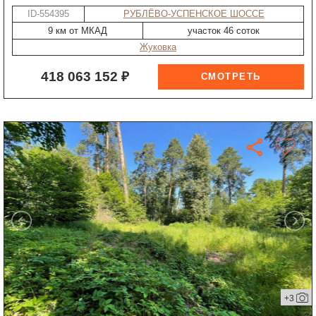
ID-554395
РУБЛЁВО-УСПЕНСКОЕ ШОССЕ
9 км от МКАД
участок 46 соток
Жуковка
418 063 152 ₽
+3