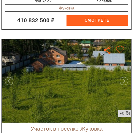
"под ключ"
7 спален
Жуковка
410 832 500 ₽
+3
участок в поселке Жуковка