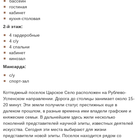
бассейн
гостиная
кабинет
кухня-столовая
2-й этаж:
4 гардеробные
4 с/у
4 спальни
кабинет
кинозал
Мансарда:
с/у
спорт-зал
Коттеджный поселок Царское Село расположен на Рублево-
Успенском направлении. Дорога до столицы занимает около 15-
20 минут. Эти земли получили статус престижных еще в
далеком прошлом, в разные времена ими владели графские и
княжеские семьи. В дальнейшем здесь жили несколько
поколений представителей научной элиты, известных деятелей
искусства. Сегодня эти места выбирают для жизни
представители новой элиты. Поселок находится рядом со