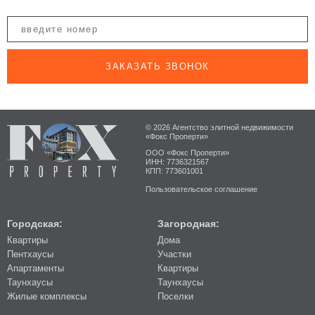
ЗАКАЗАТЬ ЗВОНОК
© 2026 Агентство элитной недвижимости
«Фокс Проперти»
ООО «Фокс Проперти»
ИНН: 7736321567
КПП: 773601001
Пользовательское соглашение
Городская:
Загородная:
Квартиры
Дома
Пентхаусы
Участки
Апартаменты
Квартиры
Таунхаусы
Таунхаусы
Жилые комплексы
Поселки