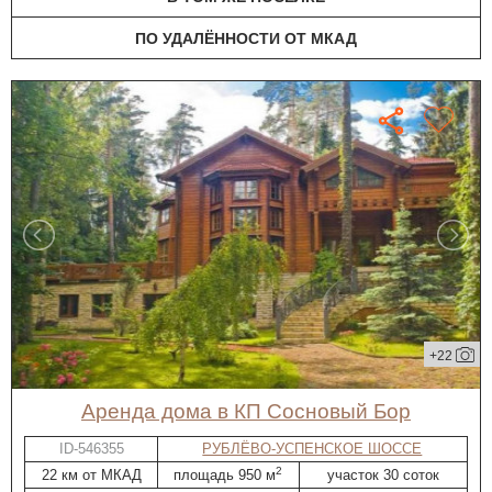
ПО УДАЛЁННОСТИ ОТ МКАД
+22
Аренда дома в КП Сосновый Бор
ID-546355
РУБЛЁВО-УСПЕНСКОЕ ШОССЕ
2
22 км от МКАД
площадь 950 м
участок 30 соток