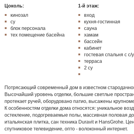
Цоколь:
1-й этаж:
кинозал
вход
су
кухня-гостинная
блок персонала
сауна
тех помещение басейна
хамам
бассейн
кабинет
гостевая спальня с с/
терраса
2 cy
Потрясающий современный дом в известном стародачном 
Высочайший уровень отделки, большие светлые простра
протекает ручей, оборудовано патио, высажены крупном
К особенностям отделки дома относятся: уникальное во
остекление, подогреваемые полы, массивная половая дос
итальянская плитка, сан техника Duravit и HansGrohe. Це
спутниковое телевидение, опто - волоконный интернет.