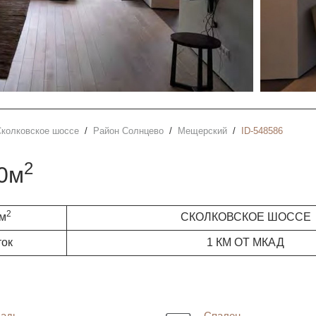
Сколковское шоссе
район Солнцево
Мещерский
ID-548586
2
50м
2
 м
СКОЛКОВСКОЕ ШОССЕ
ток
1 КМ ОТ МКАД
адь
Спален