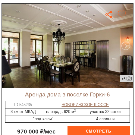
+5
Аренда дома в поселке Горки-6
ID-545235
НОВОРИЖСКОЕ ШОССЕ
2
8 км от МКАД
площадь 620 м
участок 32 сотки
"под ключ"
4 спальни
970 000 ₽/мес