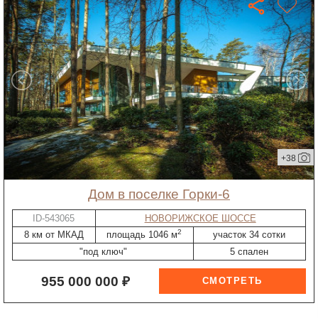
+38
дом в поселке Горки-6
ID-543065
НОВОРИЖСКОЕ ШОССЕ
2
8 км от МКАД
площадь 1046 м
участок 34 сотки
"под ключ"
5 спален
955 000 000 ₽