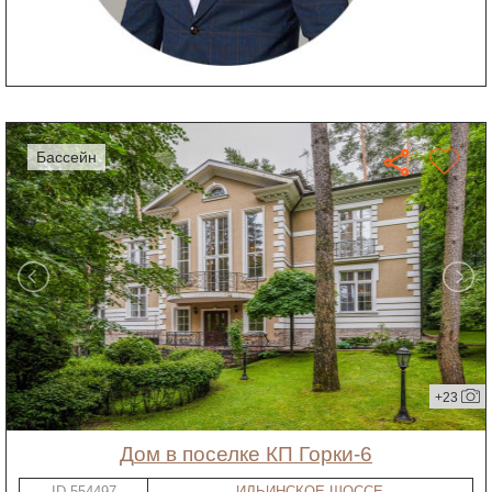
бассейн
+23
дом в поселке КП Горки-6
ID-554497
ИЛЬИНСКОЕ ШОССЕ