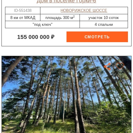
дом в поселке Горки-6
ID-551438
НОВОРИЖСКОЕ ШОССЕ
2
8 км от МКАД
площадь 300 м
участок 10 соток
"под ключ"
4 спальни
155 000 000 ₽