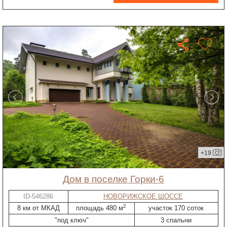
+19
дом в поселке Горки-6
ID-546286
НОВОРИЖСКОЕ ШОССЕ
2
8 км от МКАД
площадь 480 м
участок 170 соток
"под ключ"
3 спальни