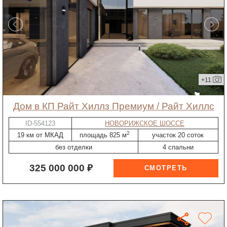
+11
дом в КП Райт Хиллз Премиум / Райт Хиллс
ID-554123
НОВОРИЖСКОЕ ШОССЕ
2
19 км от МКАД
площадь 825 м
участок 20 соток
без отделки
4 спальни
325 000 000 ₽