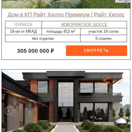
дом в КП Райт Хиллз Премиум / Райт Хиллс
ID-554119
НОВОРИЖСКОЕ ШОССЕ
2
19 км от МКАД
площадь 812 м
участок 19 соток
без отделки
5 спален
305 000 000 ₽