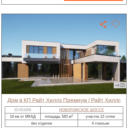
+4
дом в КП Райт Хиллз Премиум / Райт Хиллс
ID-551506
НОВОРИЖСКОЕ ШОССЕ
2
19 км от МКАД
площадь 583 м
участок 22 сотки
без отделки
4 спальни