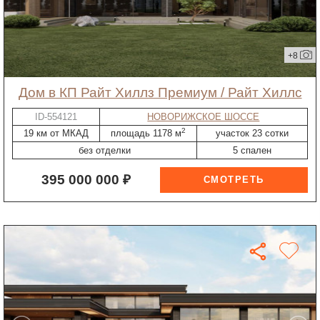
+8
дом в КП Райт Хиллз Премиум / Райт Хиллс
ID-554121
НОВОРИЖСКОЕ ШОССЕ
2
19 км от МКАД
площадь 1178 м
участок 23 сотки
без отделки
5 спален
395 000 000 ₽