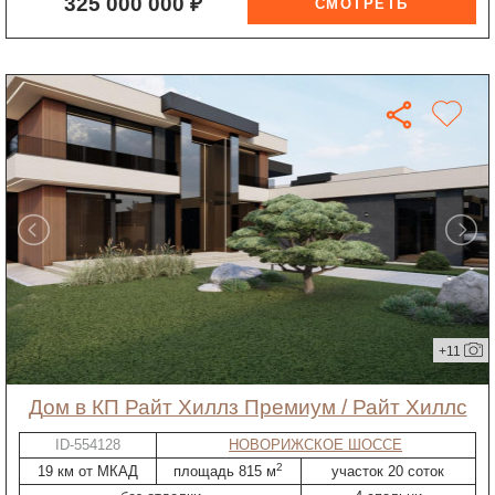
325 000 000 ₽
+11
дом в КП Райт Хиллз Премиум / Райт Хиллс
ID-554128
НОВОРИЖСКОЕ ШОССЕ
2
19 км от МКАД
площадь 815 м
участок 20 соток