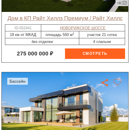
+8
дом в КП Райт Хиллз Премиум / Райт Хиллс
ID-552441
НОВОРИЖСКОЕ ШОССЕ
2
19 км от МКАД
площадь 550 м
участок 21 сотка
без отделки
4 спальни
275 000 000 ₽
бассейн