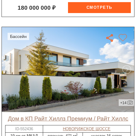
180 000 000 ₽
бассейн
+14
дом в КП Райт Хиллз Премиум / Райт Хиллс
ID-552436
НОВОРИЖСКОЕ ШОССЕ
2
19 км от МКАД
площадь 471 м
участок 16 соток