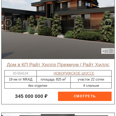
+12
дом в КП Райт Хиллз Премиум / Райт Хиллс
ID-554124
НОВОРИЖСКОЕ ШОССЕ
2
19 км от МКАД
площадь 825 м
участок 22 сотки
без отделки
4 спальни
345 000 000 ₽