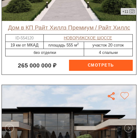
+11
дом в КП Райт Хиллз Премиум / Райт Хиллс
ID-554120
НОВОРИЖСКОЕ ШОССЕ
2
19 км от МКАД
площадь 555 м
участок 20 соток
без отделки
4 спальни
265 000 000 ₽