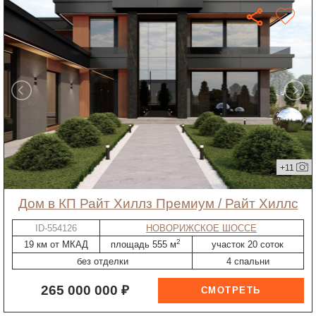
+11
дом в КП Райт Хиллз Премиум / Райт Хиллс
ID-554126
НОВОРИЖСКОЕ ШОССЕ
2
19 км от МКАД
площадь 555 м
участок 20 соток
без отделки
4 спальни
265 000 000 ₽