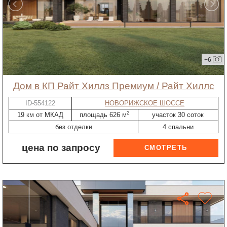
+6
дом в КП Райт Хиллз Премиум / Райт Хиллс
ID-554122
НОВОРИЖСКОЕ ШОССЕ
2
19 км от МКАД
площадь 626 м
участок 30 соток
без отделки
4 спальни
цена по запросу