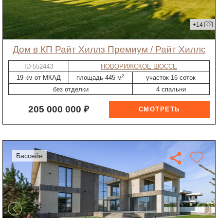
+14
дом в КП Райт Хиллз Премиум / Райт Хиллс
ID-552443
НОВОРИЖСКОЕ ШОССЕ
2
19 км от МКАД
площадь 445 м
участок 16 соток
без отделки
4 спальни
205 000 000 ₽
бассейн