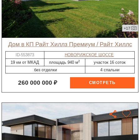
+17
дом в КП Райт Хиллз Премиум / Райт Хиллс
ID-553873
НОВОРИЖСКОЕ ШОССЕ
2
19 км от МКАД
площадь 940 м
участок 16 соток
без отделки
4 спальни
260 000 000 ₽