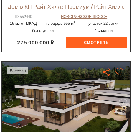
дом в КП Райт Хиллз Премиум / Райт Хиллс
ID-552440
НОВОРИЖСКОЕ ШОССЕ
2
19 км от МКАД
площадь 555 м
участок 22 сотки
без отделки
4 спальни
275 000 000 ₽
бассейн