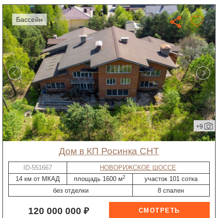
бассейн
+9
дом в КП Росинка СНТ
ID-551667
НОВОРИЖСКОЕ ШОССЕ
2
14 км от МКАД
площадь 1600 м
участок 101 сотка
без отделки
8 спален
120 000 000 ₽