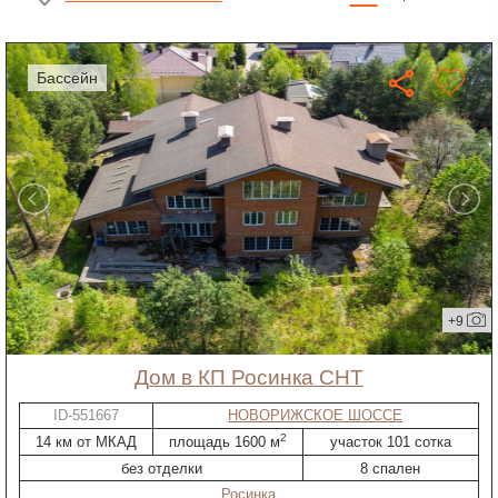
бассейн
+9
дом в КП Росинка СНТ
ID-551667
НОВОРИЖСКОЕ ШОССЕ
2
14 км от МКАД
площадь 1600 м
участок 101 сотка
без отделки
8 спален
Росинка