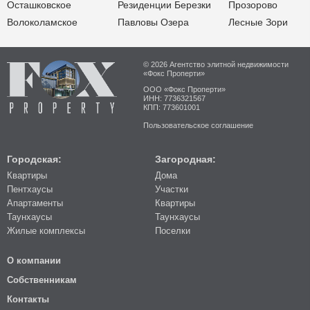
Осташковское
Резиденции Березки
Прозорово
Волоколамское
Павловы Озера
Лесные Зори
© 2026 Агентство элитной недвижимости
«Фокс Проперти»
ООО «Фокс Проперти»
ИНН: 7736321567
КПП: 773601001
Пользовательское соглашение
Городская:
Загородная:
Квартиры
Дома
Пентхаусы
Участки
Апартаменты
Квартиры
Таунхаусы
Таунхаусы
Жилые комплексы
Поселки
О компании
Собственникам
Контакты