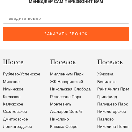
МЕНЕДЖЕР САМ ПЕРЕЗВОНИТ ВАМ
ЗАКАЗАТЬ ЗВОНОК
Шоссе
Поселок
Поселок
Рублёво-Успенское
Миллениум Парк
Жуковка
Минское
ЖК Новорижский
Бенилюкс
Ильинское
Никольская Слобода
Райт Хиллз Прем
Киевское
Ренессанс Парк
Гринфилд
Калужское
Монтевиль
Папушево Парк
Сколковское
Агаларов Эстейт
Никологорское
Дмитровское
Николино
Павлово
Ленинградское
Княжье Озеро
Николина Поляна