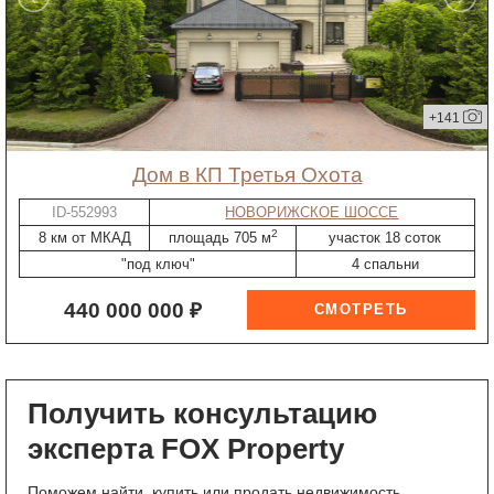
+141
дом в КП Третья Охота
ID-552993
НОВОРИЖСКОЕ ШОССЕ
2
8 км от МКАД
площадь 705 м
участок 18 соток
"под ключ"
4 спальни
440 000 000 ₽
Получить консультацию
эксперта FOX Property
Поможем найти, купить или продать недвижимость