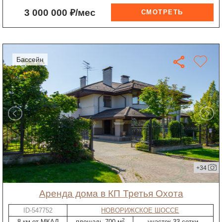
3 000 000 ₽/мес
бассейн
+34
Аренда дома в КП Третья Охота
ID-547752
НОВОРИЖСКОЕ ШОССЕ
2
8 км от МКАД
площадь 700 м
участок 33 сотки