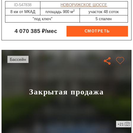
ID-547838
НОВОРИЖСКОЕ ШОССЕ
2
8 км от МКАД
площадь 900 м
участок 48 соток
"под ключ"
5 спален
4 070 385 ₽/мес
бассейн
Закрытая продажа
+21