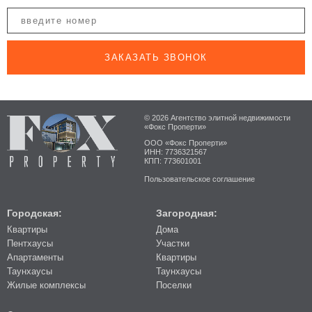
ЗАКАЗАТЬ ЗВОНОК
© 2026 Агентство элитной недвижимости
«Фокс Проперти»
ООО «Фокс Проперти»
ИНН: 7736321567
КПП: 773601001
Пользовательское соглашение
Городская:
Загородная:
Квартиры
Дома
Пентхаусы
Участки
Апартаменты
Квартиры
Таунхаусы
Таунхаусы
Жилые комплексы
Поселки