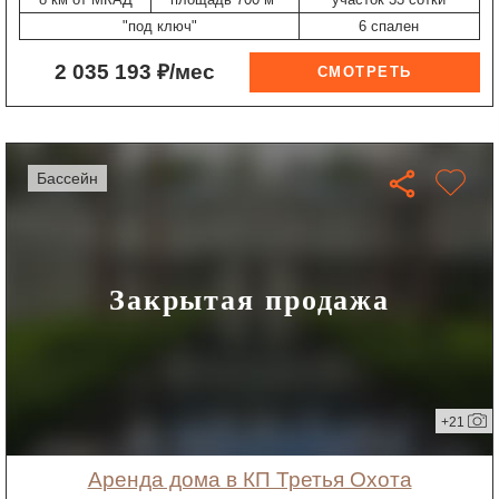
"под ключ"
6 спален
2 035 193 ₽/мес
бассейн
Закрытая продажа
+21
Аренда дома в КП Третья Охота