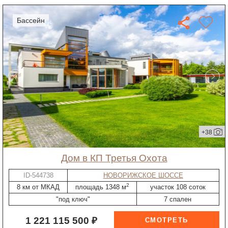
бассейн
+38
дом в КП Третья Охота
ID-544738
НОВОРИЖСКОЕ ШОССЕ
2
8 км от МКАД
площадь 1348 м
участок 108 соток
"под ключ"
7 спален
1 221 115 500 ₽