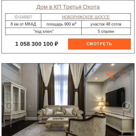
дом в КП Третья Охота
ID-548907
НОВОРИЖСКОЕ ШОССЕ
2
8 км от МКАД
площадь 900 м
участок 48 соток
"под ключ"
5 спален
1 058 300 100 ₽