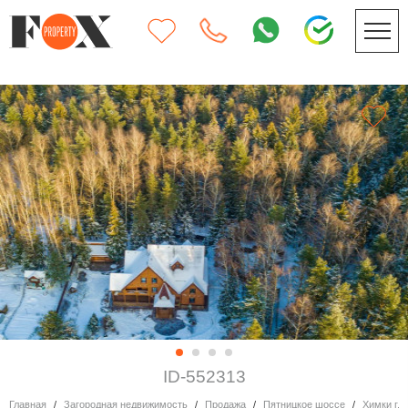
ID-552313
Главная
Загородная недвижимость
Продажа
Пятницкое шоссе
Химки г.о.